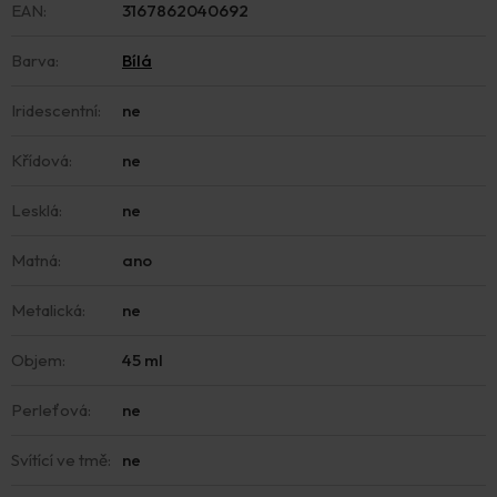
EAN
:
3167862040692
Barva
:
Bílá
Iridescentní
:
ne
Křídová
:
ne
Lesklá
:
ne
Matná
:
ano
Metalická
:
ne
Objem
:
45 ml
Perleťová
:
ne
Svítící ve tmě
:
ne