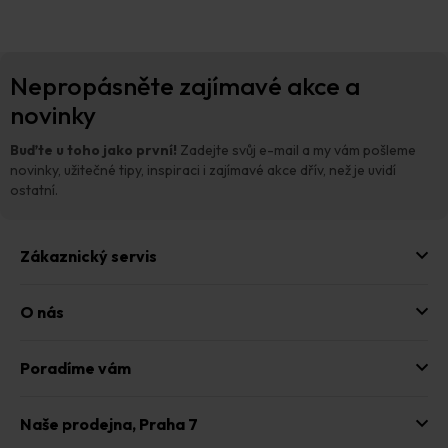
Z
Nepropásněte zajímavé akce a
á
p
novinky
a
t
Buďte u toho jako první!
Zadejte svůj e-mail a my vám pošleme
í
novinky, užitečné tipy, inspiraci i zajímavé akce dřív, než je uvidí
ostatní.
Zákaznický servis
O nás
Poradíme vám
Naše prodejna,
Praha 7