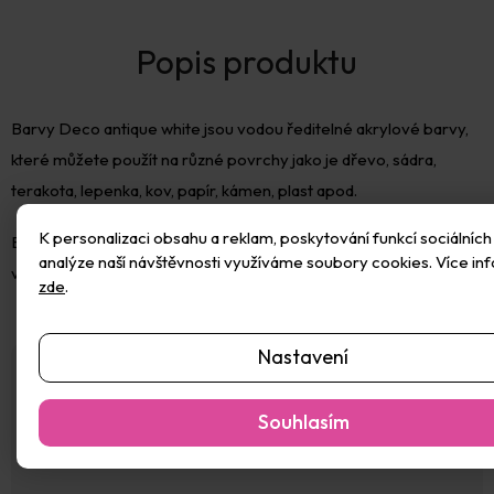
Barvy Deco antique white jsou vodou ředitelné akrylové barvy,
které můžete použít na různé povrchy jako je dřevo, sádra,
terakota, lepenka, kov, papír, kámen, plast apod.
K personalizaci obsahu a reklam, poskytování funkcí sociálních
Barvy jsou velmi jasné a intenzivní s vysokou krycí silou, stačí
analýze naší návštěvnosti využíváme soubory cookies. Více in
většino
zde
.
Nastavení
Po tři generace spojuje Pébéo své technické znalosti s
láskou k umění ve snaze vytvořit to nejlepší. Pébéo je
primárně výrobce, který zvládl „umění“ výroby svého
Souhlasím
produktu! Je to svět poháněný inovacemi, v němž dominuje
chemie.