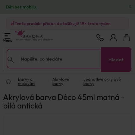
Přejít
Děti bez
mobilu
.
na
obsah
🛒
Tento produkt přidán do košíku již
19×
tento týden
Nákup
košík
Hledat
Domů
Barvy a
Akrylové
Jednotlivé akrylové
malování
barvy
barvy
Akrylová barva Déco 45ml matná -
bílá antická