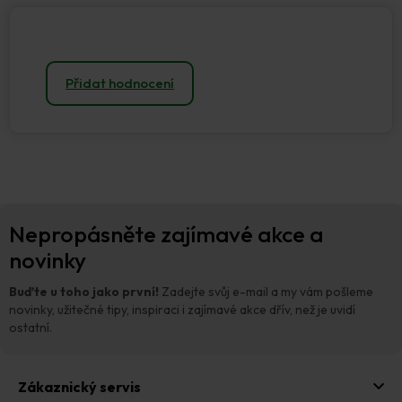
Přidat hodnocení
Z
Nepropásněte zajímavé akce a
á
p
novinky
a
t
Buďte u toho jako první!
Zadejte svůj e-mail a my vám pošleme
í
novinky, užitečné tipy, inspiraci i zajímavé akce dřív, než je uvidí
ostatní.
Zákaznický servis