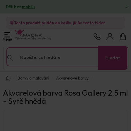
Přejít
Děti bez
mobilu
.
na
obsah
🛒
Tento produkt přidán do košíku již
8×
tento týden
Nákup
košík
Hledat
Domů
Barvy a malování
Akvarelové barvy
Akvarelová barva Rosa Gallery 2,5 ml
- Sytě hnědá