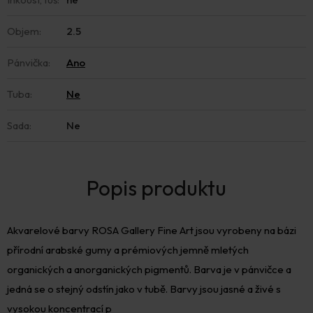
Objem
:
2.5
Pánvička
:
Ano
Tuba
:
Ne
Sada
:
Ne
Akvarelové barvy ROSA Gallery Fine Art jsou vyrobeny na bázi
přírodní arabské gumy a prémiových jemně mletých
organických a anorganických pigmentů. Barva je v pánvičce a
jedná se o stejný odstín jako v tubě. Barvy jsou jasné a živé s
vysokou koncentrací p