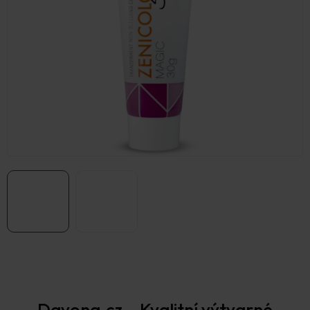
Prodejna Praha
Davona.cz – Kvalitní výtvarné