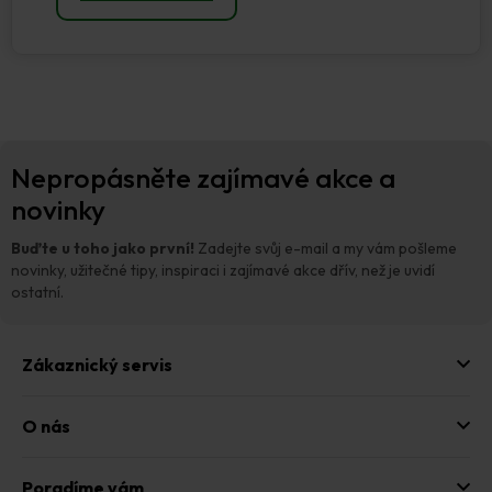
Z
Nepropásněte zajímavé akce a
á
p
novinky
a
t
Buďte u toho jako první!
Zadejte svůj e-mail a my vám pošleme
í
novinky, užitečné tipy, inspiraci i zajímavé akce dřív, než je uvidí
ostatní.
Zákaznický servis
O nás
Poradíme vám