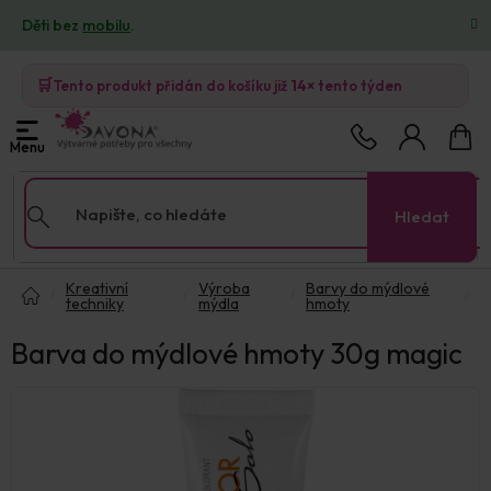
Přejít
Děti bez
mobilu
.
na
obsah
🛒
Tento produkt přidán do košíku již
14×
tento týden
Nákup
košík
Hledat
Domů
Kreativní
Výroba
Barvy do mýdlové
techniky
mýdla
hmoty
Barva do mýdlové hmoty 30g magic