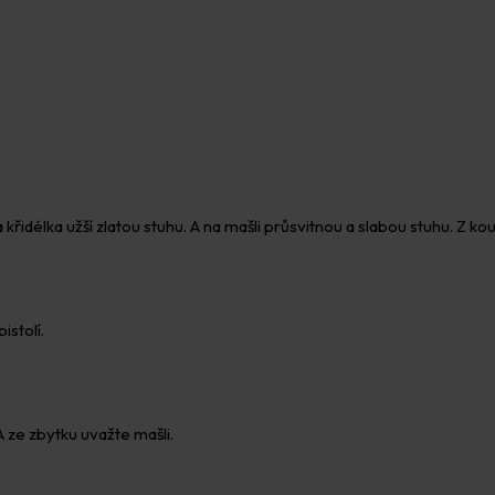
 křidélka užší zlatou stuhu. A na mašli průsvitnou a slabou stuhu. Z ko
istolí.
A ze zbytku uvažte mašli.