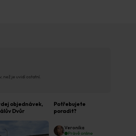
 než je uvidí ostatní.
dej objednávek,
Potřebujete
álův Dvůr
poradit?
Veronika
Právě online