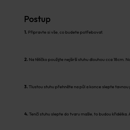
Postup
1.
Připravte si vše, co budete potřebovat.
2.
Na tělíčko použijte nejširší stuhu dlouhou cca 18cm. Na
3.
Tlustou stuhu přehněte na půl a konce slepte tavnou p
4.
Tenčí stuhu slepte do tvaru mašle, to budou křidélka. 