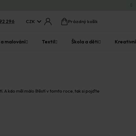
CZK
92 296
Prázdný košík
Nákupní
košík
 a malování
Textil
Škola a děti
Kreativní
. A kdo měl málo štěstí v tomto roce, tak si pojďte