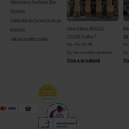
Návod pro tvoření s Big
Shotem
Odlévání do forem krok za
Jana Zajíce 484/22,
Po
krokem
170 00 Praha 7
26
Jak se vyrábí mýdlo
Po–Pá, 10–18
Po
So, Ne a svátky zavřeno.
So
Více o prodejně
Ví