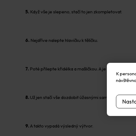
5.
Když vše je slepeno, stačí to jen zkompletovat.
6.
Nejdříve nalepte hlavičku k tělíčku.
7.
Poté přilepte křidélka a mašličkou. A je téměř hotov
K personal
návštěvno
8.
Už jen stačí vše dozdobit úžasnými samolepicími hvěz
Nast
9.
A takto vypadá výsledný výtvor.