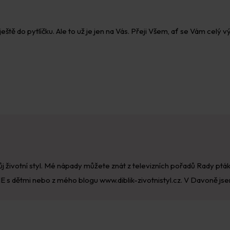
eště do pytlíčku. Ale to už je jen na Vás. Přeji Všem, ať se Vám celý 
můj životní styl. Mé nápady můžete znát z televizních pořadů Rady ptá
s dětmi nebo z mého blogu www.diblik-zivotnistyl.cz. V Davoně jse