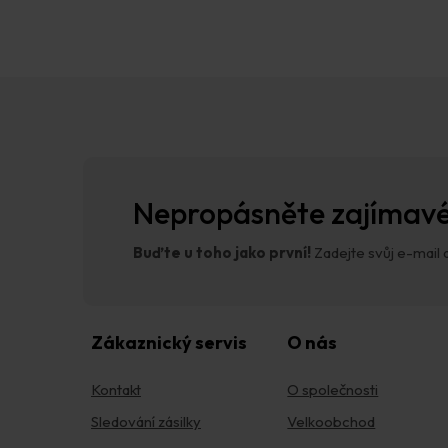
Z
á
p
a
t
í
Nepropásněte zajímavé
Buďte u toho jako první!
Zadejte svůj e-mail a
Zákaznický servis
O nás
Kontakt
O společnosti
Sledování zásilky
Velkoobchod