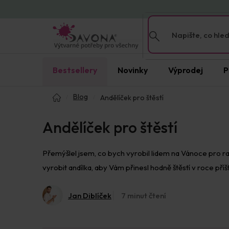
Přejít
na
obsah
Bestsellery
Novinky
Výprodej
P
Domů
Blog
Andělíček pro štěstí
Andělíček pro štěstí
Přemýšlel jsem, co bych vyrobil lidem na Vánoce pro rad
vyrobit andílka, aby Vám přinesl hodně štěstí v roce příš
Jan Diblíček
7 minut čtení