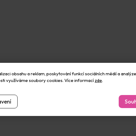
o.
izaci obsahu a reklam, poskytování funkcí sociálních médií a analýze
sti využíváme soubory cookies. Více informací
zde
.
dičkami a dřevěnými hvězdičkami a rolničkami.
avení
Souh