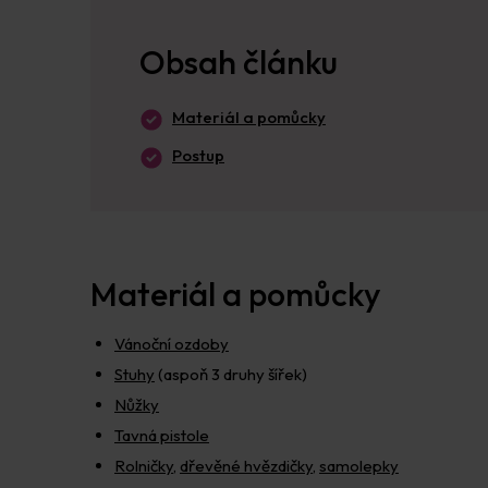
Obsah článku
Materiál a pomůcky
Postup
Materiál a pomůcky
Vánoční ozdoby
Stuhy
(aspoň 3 druhy šířek)
Nůžky
Tavná pistole
Rolničky
,
dřevěné hvězdičky
,
samolepky