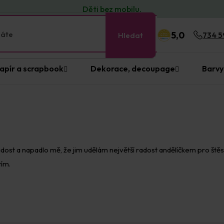
Děti bez
mobilu
.
5,0
Hledat
734 5
apír a scrapbook
Dekorace, decoupage
Barvy
ost a napadlo mě, že jim udělám největší radost andělíčkem pro štěstí
tím.