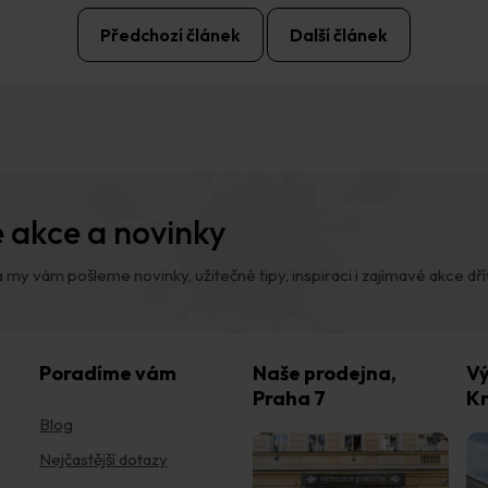
Předchozí článek
Další článek
 akce a novinky
 my vám pošleme novinky, užitečné tipy, inspiraci i zajímavé akce dřív,
Poradíme vám
Naše prodejna,
Vý
Praha 7
Kr
Blog
Nejčastější dotazy