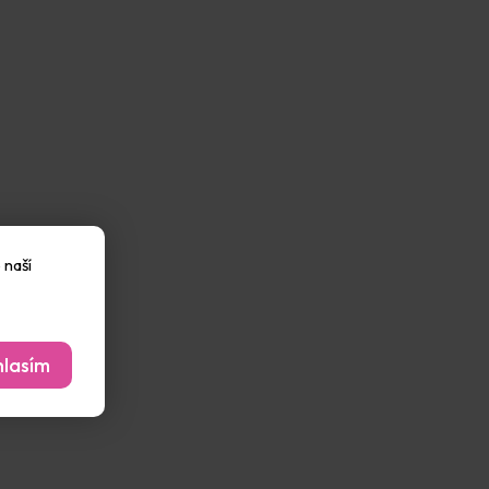
 naší
lasím