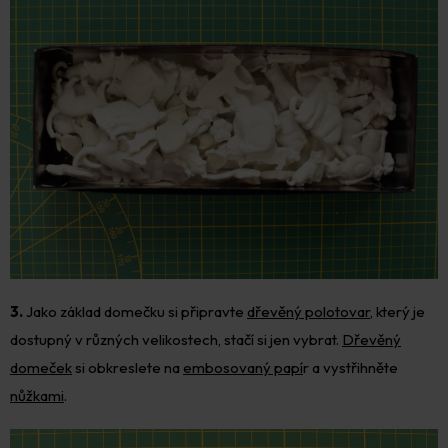
3.
Jako základ domečku si připravte
dřevěný polotovar
, který je
dostupný v různých velikostech, stačí si jen vybrat.
Dřevěný
domeček
si obkreslete na
embosovaný papí
r a vystřihněte
nůžkami
.