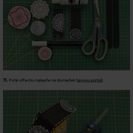
11.
Poté střechu nalepte na domeček
tavnou pistolí
.