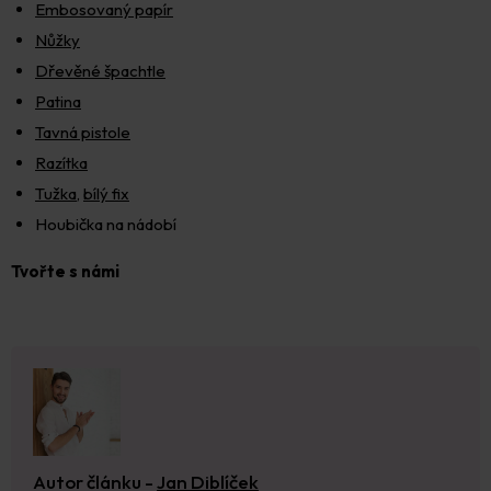
Embosovaný papír
Nůžky
Dřevěné špachtle
Patina
Tavná pistole
Razítka
Tužka
,
bílý fix
Houbička na nádobí
Tvořte s námi
Autor článku -
Jan Diblíček