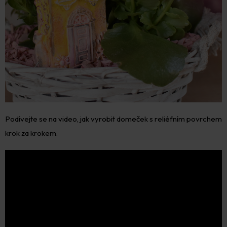
Podívejte se na video, jak vyrobit domeček s reliéfním povrchem
krok za krokem.