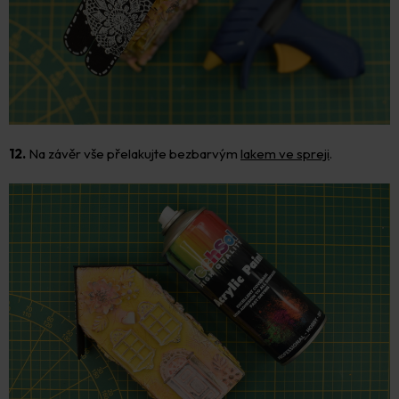
12.
Na závěr vše přelakujte bezbarvým
lakem ve spreji
.