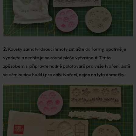
2.
Kousky
samotvrdnoucí hmoty
zatlačte do
formy
, opatrně je
vyndejte a nechte je na rovné ploše vytvrdnout. Tímto
způsobem si připravte hodně polotovarů pro vaše tvoření. Jistě
se vám budou hodit i pro další tvoření, nejen na tyto domečky.