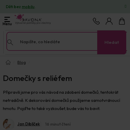
Přejít
Děti bez
mobilu
.
na
obsah
Nákup
košík
Hledat
Domů
Blog
Domečky s reliéfem
Připravili jsme pro vás návod na zdobení domečků, tentokrát
netradičně. K dekorování domečků použijeme samotvrdnoucí
hmotu. Pojďte to také vyzkoušet, bude vás to bavit.
Jan Diblíček
16 minut čtení