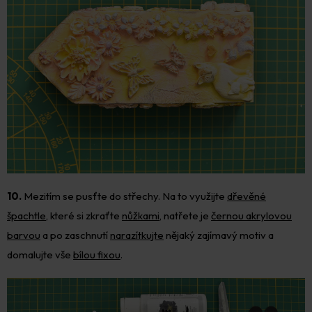
10.
Mezitím se pusťte do střechy. Na to využijte
dřevěné
špachtle
, které si zkraťte
nůžkami
, natřete je
černou akrylovou
barvou
a po zaschnutí
narazítkujte
nějaký zajímavý motiv a
domalujte vše
bílou fixou
.