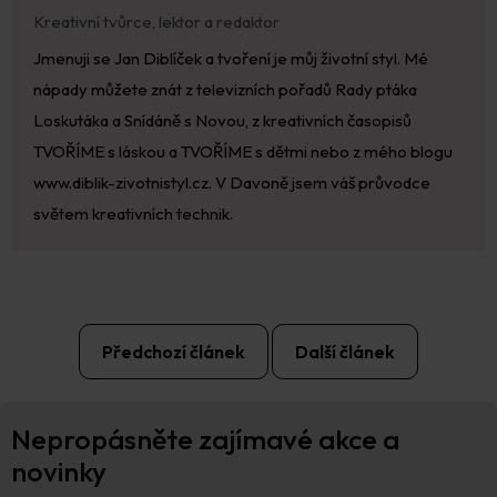
Kreativní tvůrce, lektor a redaktor
Jmenuji se Jan Diblíček a tvoření je můj životní styl. Mé
nápady můžete znát z televizních pořadů Rady ptáka
Loskutáka a Snídáně s Novou, z kreativních časopisů
TVOŘÍME s láskou a TVOŘÍME s dětmi nebo z mého blogu
www.diblik-zivotnistyl.cz. V Davoně jsem váš průvodce
světem kreativních technik.
Předchozí článek
Další článek
Z
Nepropásněte zajímavé akce a
á
p
novinky
a