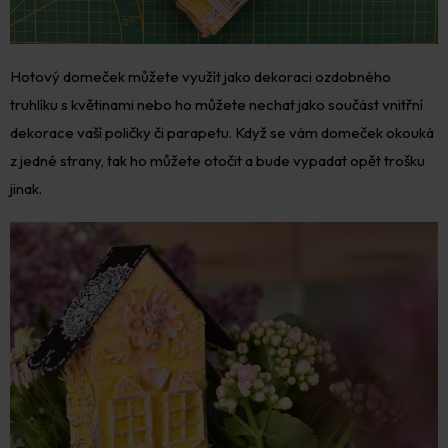
Hotový domeček můžete využít jako dekoraci ozdobného
truhlíku s květinami nebo ho můžete nechat jako součást vnitřní
dekorace vaší poličky či parapetu. Když se vám domeček okouká
z jedné strany, tak ho můžete otočit a bude vypadat opět trošku
jinak.