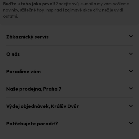
t
Buďte u toho jako první!
Zadejte svůj e-mail a my vám pošleme
í
novinky, užitečné tipy, inspiraci i zajímavé akce dřív, než je uvidí
ostatní.
Zákaznický servis
O nás
Poradíme vám
Naše prodejna,
Praha 7
Výdej objednávek,
Králův Dvůr
Potřebujete poradit?