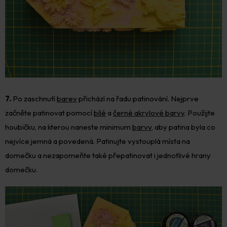
7.
Po zaschnutí
barev
přichází na řadu patinování. Nejprve
začněte patinovat pomocí
bílé
a
černé akrylové barvy
. Použijte
houbičku, na kterou naneste minimum
barvy
, aby patina byla co
nejvíce jemná a povedená. Patinujte vystouplá místa na
domečku a nezapomeňte také přepatinovat i jednotlivé hrany
domečku.