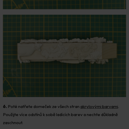
6.
Poté natřete domeček ze všech stran
akrylovými barvami
.
Použijte více odstínů k sobě ladících barev a nechte důkladně
zaschnout.