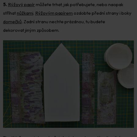
5.
Rýžový papír
můžete trhat, jak potřebujete, nebo naopak
stříhat
nůžkami
.
Rýžovým papírem
ozdobte přední strany i boky
domečků
. Zadní stranu nechte prázdnou, tu budete
dekorovat jiným způsobem.