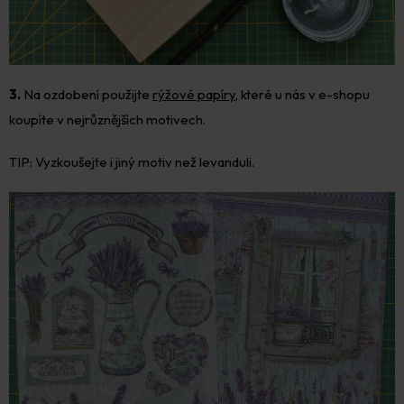
3.
Na ozdobení použijte
rýžové papíry
, které u nás v e-shopu
koupíte v nejrůznějších motivech.
TIP: Vyzkoušejte i jiný motiv než levanduli.