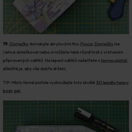
19.
Domečky
domalujte akrylovými fixy
Posca
.
Domečky
lze
i lehce dotečkovat nebo si můžete také různě hrát s vrstvením
připravených odlitků. Na lepení odlitků nešetřete s
tavnou pistolí
,
důležité je, aby vše dobře drželo.
TIP: Místo tavné pistole vyzkoušejte toto skvělé
3D lepidlo heavy
body gel.