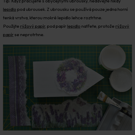
Tip: Když pracujete s obyčejnými ubrousky, nedávejte nikdy
lepidlo
pod ubrousek. Z ubrousku se používá pouze jedna horní
tenká vrstva, kterou mokré lepidlo lehce roztrhne.
Použijte
rýžový papír
, pod papír
lepidlo
natřete, protože
rýžový
papír
se neprotrhne.