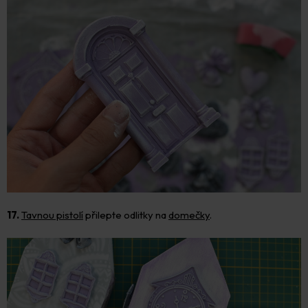
17.
Tavnou pistolí
přilepte odlitky na
domečky
.