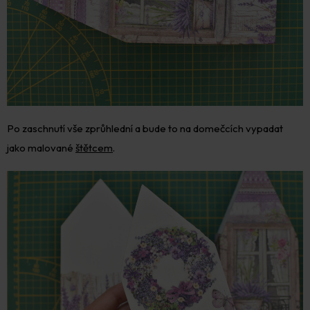
Po zaschnutí vše zprůhlední a bude to na domečcích vypadat
jako malované
štětcem
.