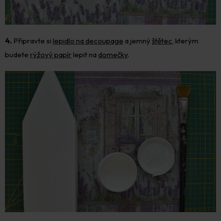
4.
Připravte si
lepidlo na decoupage
a jemný
štětec
, kterým
budete
rýžový papír
lepit na
domečky
.