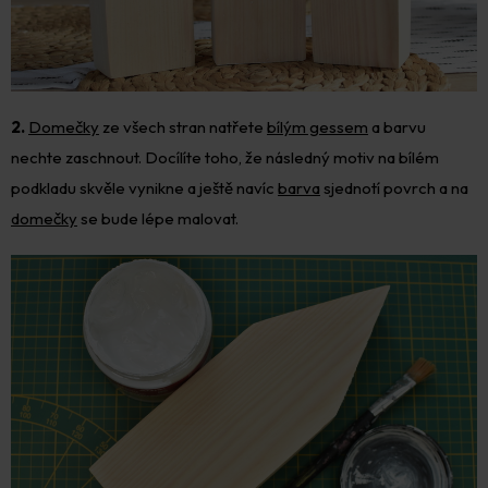
2.
Domečky
ze všech stran natřete
bílým gessem
a barvu
nechte zaschnout. Docílíte toho, že následný motiv na bílém
podkladu skvěle vynikne a ještě navíc
barva
sjednotí povrch a na
domečky
se bude lépe malovat.