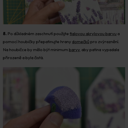
8.
Po důkladném zaschnutí použijte
fialovou akrylovou barvu
a
pomocí houbičky přepatinujte hrany
domečků
pro zvýraznění.
Na houbičce by mělo být minimum
barvy
, aby patina vypadala
přirozeně a byla čistá.