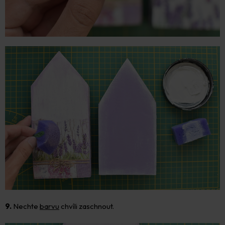
9.
Nechte
barvu
chvíli zaschnout.