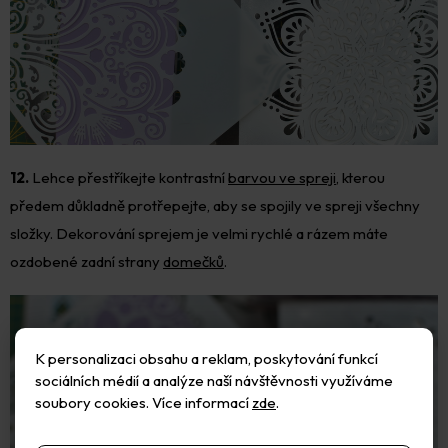
12.
Lehce přestříkejte kontrastní
barvou ve spreji
, kterou
předem důkladně protřepejte, aby se spojily ve spreji všechny
složky. Dekorování sprejem je velmi rychlé a rázem máte
ozdobené zadní strany
domečků
.
K personalizaci obsahu a reklam, poskytování funkcí
sociálních médií a analýze naší návštěvnosti využíváme
soubory cookies. Více informací
zde
.