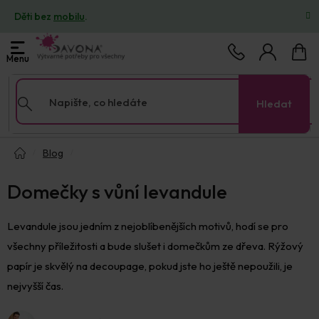
Přejít
Děti bez
mobilu
.
na
obsah
Nákup
košík
Hledat
Domů
Blog
Domečky s vůní levandule
Levandule jsou jedním z nejoblíbenějších motivů, hodí se pro
všechny příležitosti a bude slušet i domečkům ze dřeva. Rýžový
papír je skvělý na decoupage, pokud jste ho ještě nepoužili, je
nejvyšší čas.