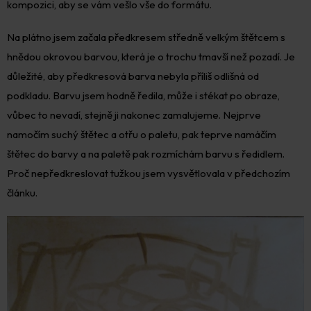
kompozici, aby se vám vešlo vše do formátu.
Na plátno jsem začala předkresem středně velkým štětcem s
hnědou okrovou barvou, která je o trochu tmavší než pozadí. Je
důležité, aby předkresová barva nebyla příliš odlišná od
podkladu. Barvu jsem hodně ředila, může i stékat po obraze,
vůbec to nevadí, stejně ji nakonec zamalujeme. Nejprve
namočím suchý štětec a otřu o paletu, pak teprve namáčím
štětec do barvy a na paletě pak rozmíchám barvu s ředidlem.
Proč nepředkreslovat tužkou jsem vysvětlovala v předchozím
článku.