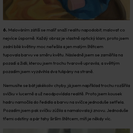
6.
Malováním zátiší se malíř snaží realitu napodobit, malovat co
nejvíce úsporně. Každý obraz je vlastně optický klam, proto jsem
zadní bílé květiny moc neřešila a jen malým štětcem
tupovala barvu ve směru květu. Následně jsem se zaměřila na
pozadí a židli, kterou jsem trochu tvarově upravila, a světlým
pozadím jsem vyzdvihla dva tulipány na straně.
Nemusíte se bát jakékoliv chyby, já jsem například trochu rozšířila
svíčku v lucerně a už neodpovídala realitě. Proto jsem kousek
hadru namočila do ředidla a barvu na svíčce jednoduše setřela.
Pozadím jsem pak svíčku zúžila a namalovala ji znovu. Jednoduše
třemi odstíny a pár tahy širším štětcem, míň je někdy víc.