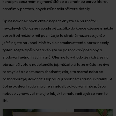
konci procesu mám nejmenší štětce a samotnou barvu, kterou
nanáším v pastách, abych zdůraznila některé detaily.
Úplně nakonec bych chtěla napsat, abyste se na začátku
nevzdávali. Obraz nevypadá od začátku do konce úžasně a někde
uprostřed můžete mít pocit, že je to strašná mazanice, jenže
ještě nejste na konci. Mně trvalo namalovat tento obraz necelý
týden. Mějte trpělivost a věnujte se pozorování předlohy a
studování jednotlivých tvarů. Olej má tu výhodu, že i když se na
obraz naštvete a nedokončíte jej, můžete si to za měsíc i za dva
rozmyslet a s odstupem zhodnotit, zda je to marné nebo se
rozhodnout jej dokončit. Doporučuji osobně tu druhou variantu. A
úplně poslední rada, malujte s radostí, pokud vám můj způsob
nebude vyhovovat, malujte tak jak to máte rádi a jak se vám to
líbí.