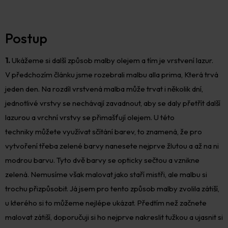
Postup
1.
Ukážeme si další způsob malby olejem a tím je vrstvení lazur.
V předchozím článku jsme rozebrali malbu alla prima, Která trvá
jeden den. Na rozdíl vrstvená malba může trvat i několik dní,
jednotlivé vrstvy se nechávají zavadnout, aby se daly přetřít další
lazurou a vrchní vrstvy se přimašťují olejem. U této
techniky můžete využívat sčítání barev, to znamená, že pro
vytvoření třeba zelené barvy nanesete nejprve žlutou a až na ni
modrou barvu. Tyto dvě barvy se opticky sečtou a vznikne
zelená. Nemusíme však malovat jako staří mistři, ale malbu si
trochu přizpůsobit. Já jsem pro tento způsob malby zvolila zátiší,
u kterého si to můžeme nejlépe ukázat. Předtím než začnete
malovat zátiší, doporučuji si ho nejprve nakreslit tužkou a ujasnit si