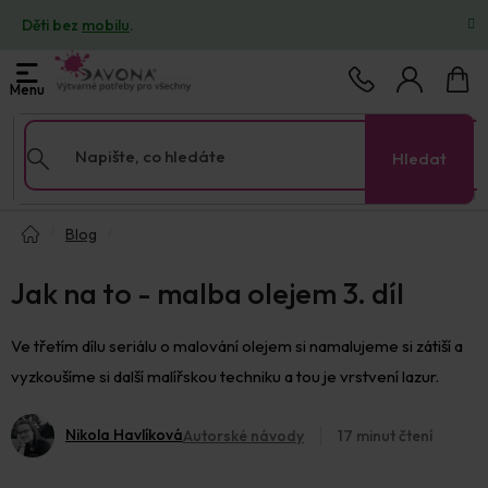
Přejít
Děti bez
mobilu
.
na
obsah
Nákup
košík
Hledat
Domů
Blog
Jak na to - malba olejem 3. díl
Ve třetím dílu seriálu o malování olejem si namalujeme si zátiší a
vyzkoušíme si další malířskou techniku a tou je vrstvení lazur.
Nikola Havlíková
Autorské návody
17 minut čtení