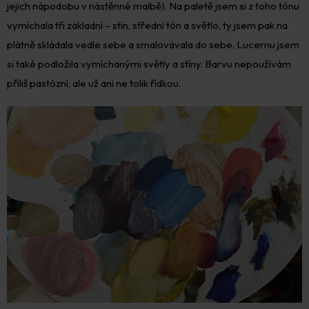
jejich nápodobu v nástěnné malbě). Na paletě jsem si z toho tónu
vymíchala tři základní – stín, střední tón a světlo, ty jsem pak na
plátně skládala vedle sebe a smalovávala do sebe. Lucernu jsem
si také podložila vymíchanými světly a stíny. Barvu nepoužívám
příliš pastózní, ale už ani ne tolik řídkou.