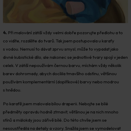
4.
Při malování zátiší vždy velmi dobře pozorujte předlohu a to
co vidíte, rozdělte do tvarů. Tak jsem postupovala u karafy
s vodou. Nemusí to dávat zprvu smysl, může to vypadat jako
divné kubistické dílo, ale nakonec se jednotlivé tvary spojí v jeden
celek. V zátiší nepoužívám černou barvu, míchám vždy několik
barev dohromady, abych docílila tmavšího odstínu, většinou
používám komplementární (doplňkové) barvy nebo modrou
s hnědou.
Po karafě jsem malovala bílou draperii. Nebojte se bílé
předměty opravdu hodně ztmavit, většinou je na nich mnoho
stínů a málokdy jsou zářivě bílé. Do této chvíle jsem se
nesoustředila na detaily a vzory. Snažila jsem se vymodelovat