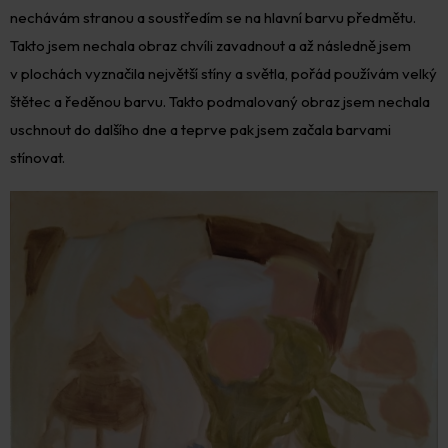
nechávám stranou a soustředím se na hlavní barvu předmětu.
Takto jsem nechala obraz chvíli zavadnout a až následně jsem
v plochách vyznačila největší stíny a světla, pořád používám velký
štětec a ředěnou barvu. Takto podmalovaný obraz jsem nechala
uschnout do dalšího dne a teprve pak jsem začala barvami
stínovat.