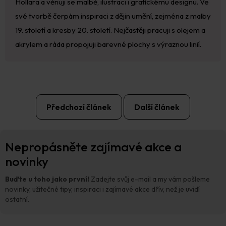
Hollara a věnuji se malbě, ilustraci i grafickému designu. Ve
své tvorbě čerpám inspiraci z dějin umění, zejména z malby
19. století a kresby 20. století. Nejčastěji pracuji s olejem a
akrylem a ráda propojuji barevné plochy s výraznou linií.
Předchozí článek
Další článek
Z
Nepropásněte zajímavé akce a
á
p
novinky
a
t
Buďte u toho jako první!
Zadejte svůj e-mail a my vám pošleme
í
novinky, užitečné tipy, inspiraci i zajímavé akce dřív, než je uvidí
ostatní.