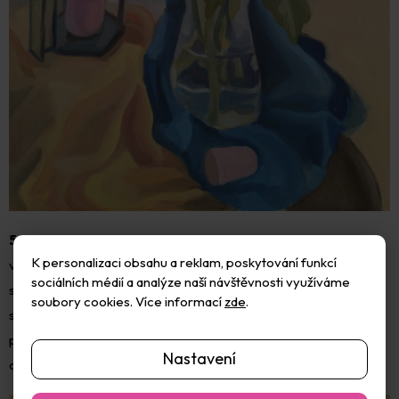
5.
Poté jsem přešla na kytici. Používám menší štětec a vnáším
K personalizaci obsahu a reklam, poskytování funkcí
vyšší kontrasty, tmavou barvu a prosvítající bílou látku. Zaměřuji
sociálních médií a analýze naší návštěvnosti využíváme
se na světla na listech, konkrétní tvary květin a malým štětečkem
soubory cookies. Více informací
zde
.
skoro až kreslím. K opravení tvarů okvětních lístků používám
pozadí, kterým překrývám nesprávné tvary. Obtahuji list a
Nastavení
okvětní lístky tulipánu.