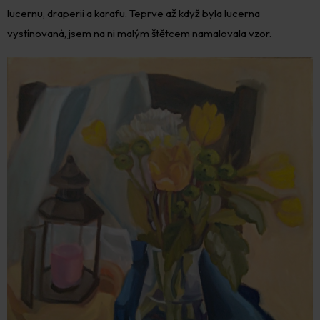
lucernu, draperii a karafu. Teprve až když byla lucerna
vystínovaná, jsem na ni malým štětcem namalovala vzor.