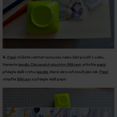
4.
Papír
můžete natrhat na kousky nebo část použít v celku.
Naneste
lepidlo Décopatch
plochým štětcem
, přiložte
papír,
přidejte další vrstvu
lepidla
, které zároveň slouží jako lak.
Papír
uhlaďte
štětcem
a přidejte další papír.