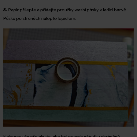
8.
Papír přilepte a přidejte proužky washi pásky v ladící barvě.
Pásku po stranách nalepte lepidlem.
Nakonec vše přelakujte, aby byl povrch nábytku chráněný.