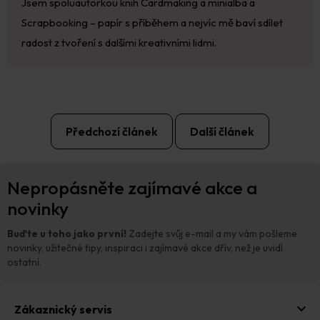
Jsem spoluautorkou knih Cardmaking a minialba a
Scrapbooking – papír s příběhem a nejvíc mě baví sdílet
radost z tvoření s dalšími kreativními lidmi.
Předchozí článek
Další článek
Z
Nepropásněte zajímavé akce a
á
p
novinky
a
t
Buďte u toho jako první!
Zadejte svůj e-mail a my vám pošleme
í
novinky, užitečné tipy, inspiraci i zajímavé akce dřív, než je uvidí
ostatní.
Zákaznický servis