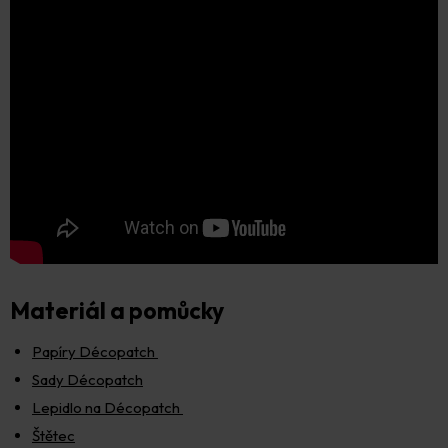
Materiál a pomůcky
Papíry Décopatch
Sady Décopatch
Lepidlo na Décopatch
Štětec