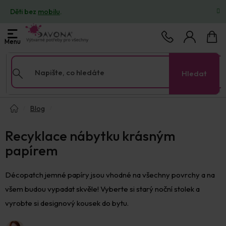
Přejít
Děti bez
mobilu
.
na
obsah
Nákup
košík
Hledat
Domů
Blog
Recyklace nábytku krásným
papírem
Décopatch jemné papíry jsou vhodné na všechny povrchy a na
všem budou vypadat skvěle! Vyberte si starý noční stolek a
vyrobte si designový kousek do bytu.