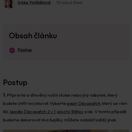
Iriska Vohlídková
10 minut čtení
Obsah článku
Postup
Postup
1.
Připravte si
dřevěný noční stolek nebo jiný nábytek, který
budete chtít recyklovat. Vyberte
papír Décopatch
, který se vám
líbí,
lepidlo Décopatch 2 v 1
,
plochý štětec
a lak. V tomto případě
budeme dekorovat dva šuplíky, můžete ozdobit každý jinak.