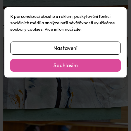
K personalizaci obsahu a reklam, poskytování funkcí
sociálních médií a analýze naší návštěvnosti využíváme
7.
Doprostřed nalepte pruh jemného
papíru Décopatch
.
soubory cookies. Více informací
zde
.
Nastavení
Souhlasím