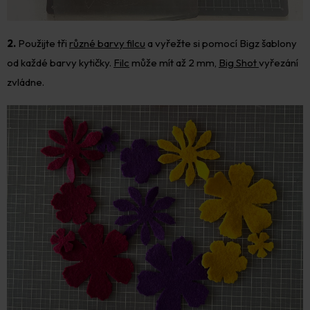
2.
Použijte tři
různé barvy filcu
a vyřežte si pomocí Bigz šablony
od každé barvy kytičky.
Filc
může mít až 2 mm,
Big Shot
vyřezání
zvládne.