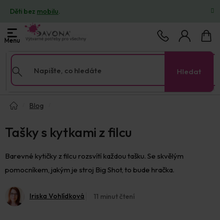
Přejít
Děti bez
mobilu
.
na
obsah
Nákup
košík
Hledat
Domů
Blog
Tašky s kytkami z filcu
Barevné kytičky z filcu rozsvítí každou tašku. Se skvělým
pomocníkem, jakým je stroj Big Shot, to bude hračka.
Iriska Vohlídková
11 minut čtení