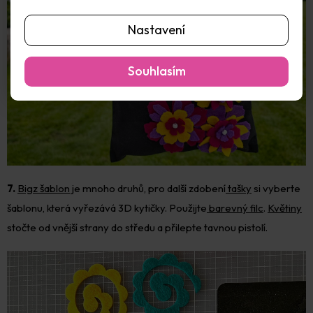
Nastavení
Souhlasím
7.
Bigz šablon
je mnoho druhů, pro další zdobení
tašky
si vyberte
šablonu, která vyřezává 3D kytičky. Použijte
barevný filc
.
Květiny
stočte od vnější strany do středu a přilepte tavnou pistolí.