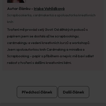
Autor článku -
Iriska Vohlídková
Scrapbookerka, cardmakerka a spoluautorka kreativních
knih
Tvoření mě provází celý život. Od dětských pokusů s
papírem jsem se dostala až ke scrapbookingu,
cardmakingu a vedení kreativních kurzů a workshopů.
Jsem spoluautorkou knih Cardmaking a minialba a
Scrapbooking – papír s příběhem a nejvíc mě baví sdílet
radost z tvoření s dalšími kreativními lidmi.
Předchozí článek
Další článek
Z