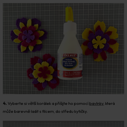
4.
Vyberte si větší korálek a přišijte ho pomocí
bavlnky
, která
může barevně ladit s filcem, do středu kytičky.