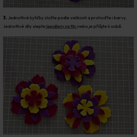
3.
Jednotlivé kytičky složte podle velikosti a prohoďte i barvy.
Jednotlivé díly slepte
lepidlem na filc
nebo je přišijte k sobě.