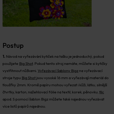
Postup
1.
Návod na vyřezávání kytiček na tašku je jednoduchý, pokud
použijete
Big Shot
. Pokud tento stroj nemáte, můžete si kytičky
vystřihnout nůžkami.
Vyřezávací šablony Bigz
na vyřezávací
stroje typu
Big Shot
jsou vysoké 16 mm a vyřezávají materiál do
tloušťky 2mm. Kromě papíru mohou vyřezat i kůži, látku, silnější
čtvrtky, karton, nažehlovací fólie na textil, korek, pěnovku,
filc
apod. S pomocí šablon Bigz můžete také najednou vyřezávat
více listů papírů najednou.