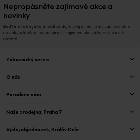
Nepropásněte zajímavé akce a
á
p
novinky
a
t
Buďte u toho jako první!
Zadejte svůj e-mail a my vám pošleme
í
novinky, užitečné tipy, inspiraci i zajímavé akce dřív, než je uvidí
ostatní.
Zákaznický servis
O nás
Poradíme vám
Naše prodejna,
Praha 7
Výdej objednávek,
Králův Dvůr