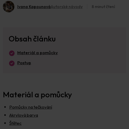
Ivana Kapounová
Autorské návody
8 minut čtení
Obsah článku
Materiál a pomůcky
Postup
Materiál a pomůcky
Pomůcky na tečkování
Akrylová barva
Štětec