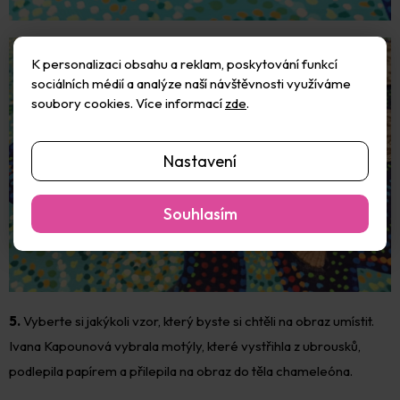
K personalizaci obsahu a reklam, poskytování funkcí
sociálních médií a analýze naší návštěvnosti využíváme
soubory cookies. Více informací
zde
.
Nastavení
Souhlasím
5.
Vyberte si jakýkoli vzor, který byste si chtěli na obraz umístit.
Ivana Kapounová vybrala motýly, které vystřihla z ubrousků,
podlepila papírem a přilepila na obraz do těla chameleóna.