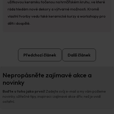
užitkovou keramiku točenou na hrnčířském kruhu, ve které
ráda hledám nové dekory a výtvarné možnosti. Kromě
vlastní tvorby vedu také keramické kurzy a workshopy pro
děti i dospělé.
Předchozí článek
Další článek
Z
Nepropásněte zajímavé akce a
á
p
novinky
a
t
Buďte u toho jako první!
Zadejte svůj e-mail a my vám pošleme
í
novinky, užitečné tipy, inspiraci i zajímavé akce dřív, než je uvidí
ostatní.