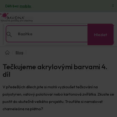
Přejít
Děti bez
mobilu
.
na
obsah
Hledat
Domů
Blog
Tečkujeme akrylovými barvami 4.
díl
V předešlých dílech jste si mohli vyzkoušet tečkování na
polystyren, vatový polotovar nebo kartonová zvířátka. Zkuste se
pustit do skutečně velkého projektu. Troufáte si namalovat
chameleóna na plátno?