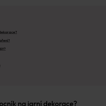
í dekorace?
voření?
dit?
ů
mocník na jarní dekorace?