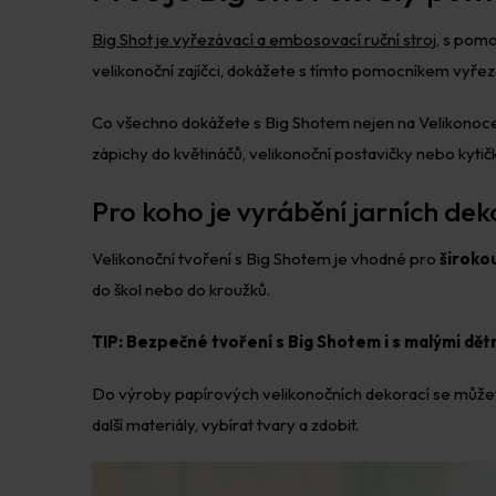
Big Shot je vyřezávací a embosovací ruční stroj
, s pom
velikonoční zajíčci, dokážete s tímto pomocníkem vyřez
Co všechno dokážete s Big Shotem nejen na Velikonoce
zápichy do květináčů, velikonoční postavičky nebo kytič
Pro koho je vyrábění jarních de
Velikonoční tvoření s Big Shotem je vhodné pro
širokou
do škol nebo do kroužků.
TIP: Bezpečné tvoření s Big Shotem i s malými dět
Do výroby papírových velikonočních dekorací se můžete p
další materiály, vybírat tvary a zdobit.