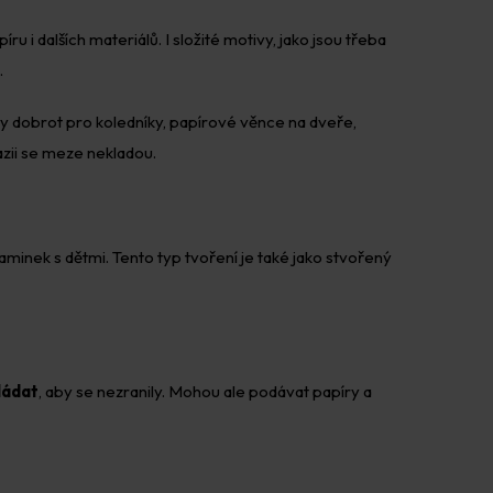
íru i dalších materiálů. I složité motivy, jako jsou třeba
.
íčky dobrot pro koledníky, papírové věnce na dveře,
azii se meze nekladou.
aminek s dětmi. Tento typ tvoření je také jako stvořený
ládat
, aby se nezranily. Mohou ale podávat papíry a