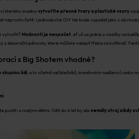
ocí kterého snadno
vytvoříte přesné tvary a plastické vzory
z pap
at naprosto čistě. I jednoduché DIY tak bude vypadat jako z obchodu
 vytvořit?
Možností je nespočet
, ať už se jedná o visačky na bal
ky z dekorační pěnovky, které můžete nalepit třeba na květináč. Fant
korací s Big Shotem vhodné?
 skupinu lidí
, a to včetně začátečníků, kreativních nadšenců nebo m
mi
ustit i s malými dětmi. Děti do 6 let by ale
neměly stroj nikdy ov