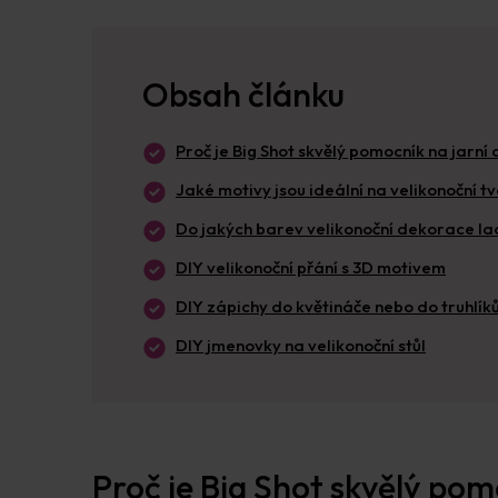
Obsah článku
Proč je Big Shot skvělý pomocník na jarn
Jaké motivy jsou ideální na velikonoční t
Do jakých barev velikonoční dekorace la
DIY velikonoční přání s 3D motivem
DIY zápichy do květináče nebo do truhlík
DIY jmenovky na velikonoční stůl
Proč je Big Shot skvělý po