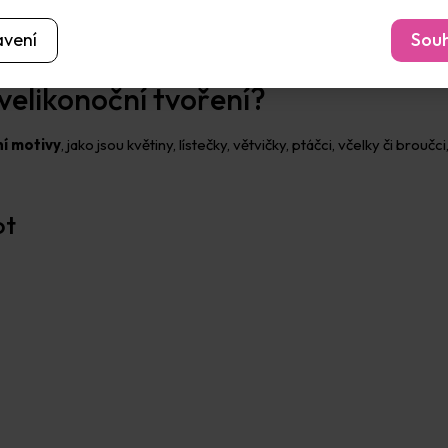
avení
Souh
 velikonoční tvoření?
ní motivy
, jako jsou květiny, lístečky, větvičky, ptáčci, včelky či br
ot