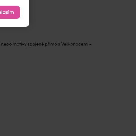
lasím
oučci, nebo motivy spojené přímo s Velikonocemi –