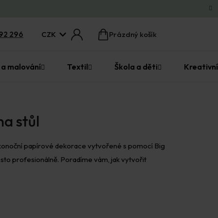
CZK
92 296
Prázdný košík
Nákupní
košík
 a malování
Textil
Škola a děti
Kreativní
na stůl
 Velikonoční papírové dekorace vytvořené s pomocí Big
osto profesionálně. Poradíme vám, jak vytvořit