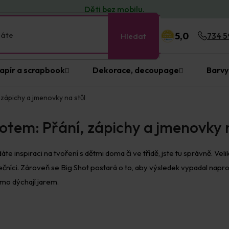
Děti bez
mobilu
.
5,0
Hledat
734 5
apír a scrapbook
Dekorace, decoupage
Barvy
 zápichy a jmenovky na stůl
hotem: Přání, zápichy a jmenovky 
dáte inspiraci na tvoření s dětmi doma či ve třídě, jste tu správně.
átečníci. Zároveň se Big Shot postará o to, aby výsledek vypadal napr
ímo dýchají jarem.