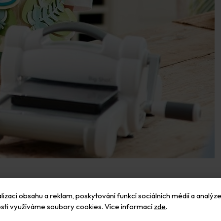
olit na tvoření s Big Shotem?
izaci obsahu a reklam, poskytování funkcí sociálních médií a analýze
sti využíváme soubory cookies. Více informací
zde
.
ů do 2 mm
. Kromě papírů a kartonů různých typů si poradí i s filcem a