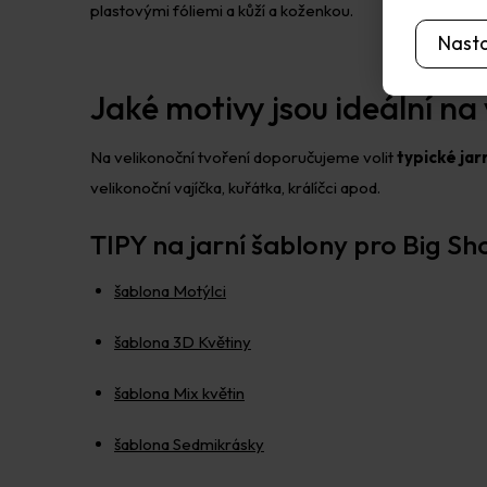
plastovými fóliemi a kůží a koženkou.
Nast
Jaké motivy jsou ideální na
Na velikonoční tvoření doporučujeme volit
typické jar
velikonoční vajíčka, kuřátka, králíčci apod.
TIPY na jarní šablony pro Big Sh
šablona Motýlci
šablona 3D Květiny
šablona Mix květin
šablona Sedmikrásky