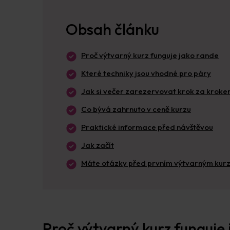
Obsah článku
Proč výtvarný kurz funguje jako rande
Které techniky jsou vhodné pro páry
Jak si večer zarezervovat krok za krok
Co bývá zahrnuto v ceně kurzu
Praktické informace před návštěvou
Jak začít
Máte otázky před prvním výtvarným kur
Proč výtvarný kurz funguje