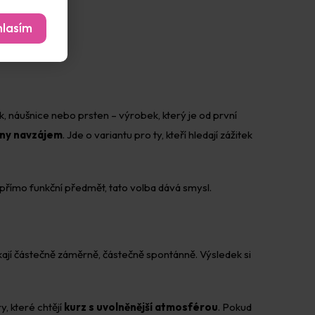
lasím
k, náušnice nebo prsten – výrobek, který je od první
eny navzájem
. Jde o variantu pro ty, kteří hledají zážitek
 přímo funkční předmět, tato volba dává smysl.
ikají částečně záměrně, částečně spontánně. Výsledek si
y, které chtějí
kurz s uvolněnější atmosférou
. Pokud