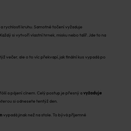
m a rychlostí kruhu. Samotné točení vyžaduje
ždý si vytvoří vlastní hrnek, misku nebo talíř. Jde to na
 večer, ale o to víc překvapí, jak finální kus vypadá po
ólií a pájení cínem. Celý postup je přesný a
vyžaduje
kterou si odnesete tentýž den.
em
vypadá jinak než na stole. To bývá příjemné