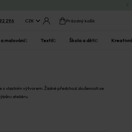
CZK
92 296
Prázdný košík
Nákupní
košík
 a malování
Textil
Škola a děti
Kreativní
zíte s vlastním výtvorem. Žádné předchozí zkušenosti se
ýběru ateliéru.