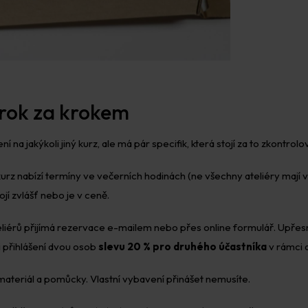
krok za krokem
í na jakýkoli jiný kurz, ale má pár specifik, která stojí za to zkontro
urz nabízí termíny ve večerních hodinách (ne všechny ateliéry mají v
ojí zvlášť nebo je v ceně.
eliérů přijímá rezervace e-mailem nebo přes online formulář. Upřesn
i přihlášení dvou osob
slevu 20 % pro druhého účastníka
v rámci 
 materiál a pomůcky. Vlastní vybavení přinášet nemusíte.