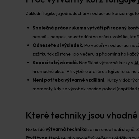
Základní logika je jednoduchá: v restauraci konzumujete, 
Společná práce rukama vytváří přirozený kont
nevadí – naopak, soustředění na práci uvolní lidi, kteří
Odnesete si výsledek.
Po večeři v restauraci nezů
zážitku tak zůstane i po večeru a připomíná ho každ
Kapacita bývá malá.
Například výtvarné kurzy v
At
hromadná akce. Při výběru ateliéru stojí za to se na 
Není potřeba výtvarné vzdělání.
Kurzy v dobrých
momenty, kdy se výrobek snadno pokazí (například př
Které techniky jsou vhodné
Ne každá
výtvarná technika
se na rande hodí stejně. Z
čtyři typy
, které se jako společný večer osvědčily a zvlá