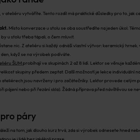
v ateliéru vytváříte. Tento rozdíl má praktické důsledky pro to, jak c
akt.
Místo konverzace u stolu se oba soustředíte na jeden úkol. Témat
 by u stolu třeba tápali, o čem mluvit.
stane nic. Z ateliéru si každý odnáší vlastní výtvor: keramický hrne
ý den, když se na výrobek podíváte.
eliéru ŠUM
probíhají ve skupinách 2 až 8 lidí. Lektor se věnuje každé
velikost skupiny předem zeptat. Další možností je lekce individuální 
 ateliérech jsou navrženy i pro začátečníky. Lektor provede celým
i pájení nebo při řezání skla). Žádná příprava před návštěvou se ne
 pro páry
áleží na tom, jak dlouho kurz trvá, zda si výrobek odnesete hned nebo 
dnou je i lidé bez jakékoli praxe.