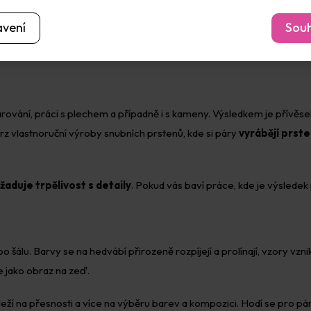
avení
Souh
tvarování, práci s plechem a případně i s kameny. Výsledkem je přívěse
kurz vlastnoruční výroby snubních prstenů, kde si páry
vyrábějí prst
žaduje trpělivost s detaily
. Pokud vás baví práce, kde je výsledek
 šálu. Barvy se na hedvábí přirozeně rozpíjejí a prolínají, vzory vzn
e jako obraz na zeď.
leží na přesnosti a více na výběru barev a kompozici. Hodí se pro pár