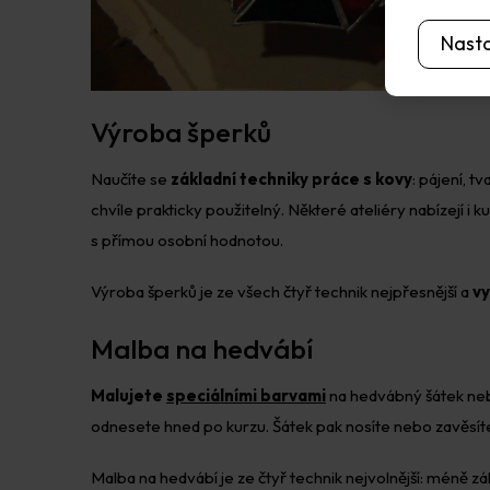
Nast
Výroba šperků
Naučíte se
základní techniky práce s kovy
: pájení, 
chvíle prakticky použitelný. Některé ateliéry nabízejí i 
s přímou osobní hodnotou.
Výroba šperků je ze všech čtyř technik nejpřesnější a
vy
Malba na hedvábí
Malujete
speciálními barvami
na hedvábný šátek nebo
odnesete hned po kurzu. Šátek pak nosíte nebo zavěsít
Malba na hedvábí je ze čtyř technik nejvolnější: méně zá