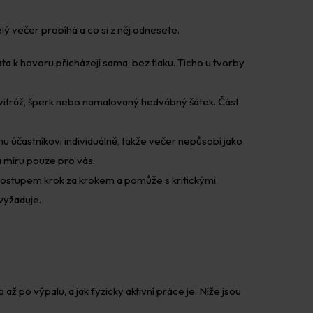
elý večer probíhá a co si z něj odnesete.
a k hovoru přicházejí sama, bez tlaku. Ticho u tvorby
k, vitráž, šperk nebo namalovaný hedvábný šátek. Část
mu účastníkovi individuálně, takže večer nepůsobí jako
na míru pouze pro vás.
 postupem krok za krokem a pomůže s kritickými
vyžaduje.
až po výpalu, a jak fyzicky aktivní práce je. Níže jsou