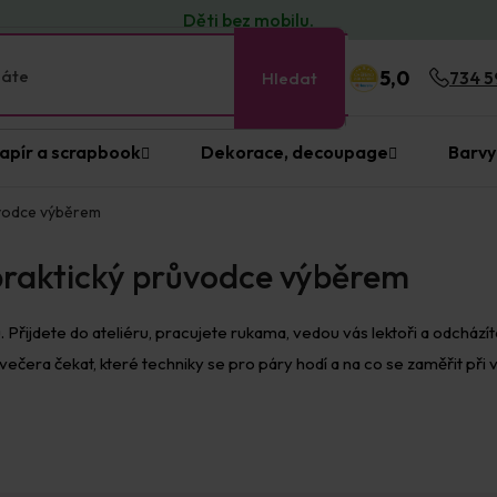
Děti bez
mobilu
.
5,0
Hledat
734 5
apír a scrapbook
Dekorace, decoupage
Barvy
ůvodce výběrem
 praktický průvodce výběrem
u. Přijdete do ateliéru, pracujete rukama, vedou vás lektoři a odchá
ečera čekat, které techniky se pro páry hodí a na co se zaměřit při v