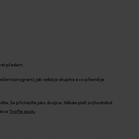
lovat předem.
ečerní program), jak velká je skupina a co přesně je
ěte, že přicházíte jako dvojice. Někde platí zvýhodněná
akce
Tvořte spolu
.