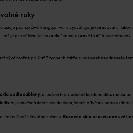
 volné ruky
 ukazuje postup živě, koriguje tvar a vysvětluje, jak pracovat s tlake
ž je pro většinu lidí nová zkušenost, a právě to dělá kurz zábavný. Ka
utí bývá možné po 2 až 3 týdnech, takže si výsledek neodnesete tentýž
 skla podle šablony
, broušení hran, obalení každého dílku měděnou f
ledkem je závěsná dekorace do okna, šperk, přívěsek nebo ozdoba, 
ho, co by člověk čekal na začátku.
Barevné sklo prosvícené světl