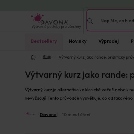
Přejít
na
obsah
Bestsellery
Novinky
Výprodej
P
Domů
Blog
Výtvarný kurz jako rande: praktický pr
Výtvarný kurz jako rande:
Výtvarný kurz je alternativa ke klasické večeři nebo kin
nevyžadují. Tento průvodce vysvětluje, co od takového v
Davona
10 minut čtení