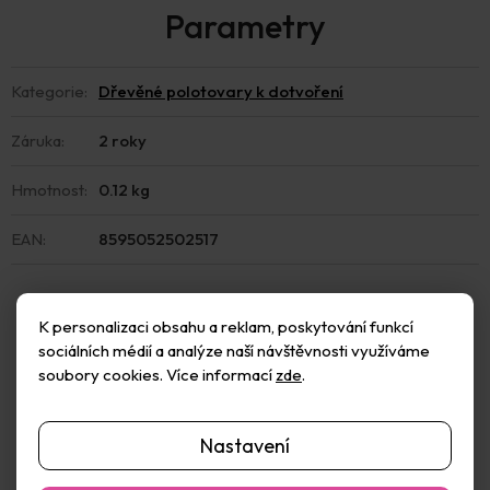
Kategorie
:
Dřevěné polotovary k dotvoření
Záruka
:
2 roky
Hmotnost
:
0.12 kg
EAN
:
8595052502517
K personalizaci obsahu a reklam, poskytování funkcí
sociálních médií a analýze naší návštěvnosti využíváme
soubory cookies. Více informací
zde
.
Špejle bez hrotu.
Nastavení
Balení obsahuje 100ks.