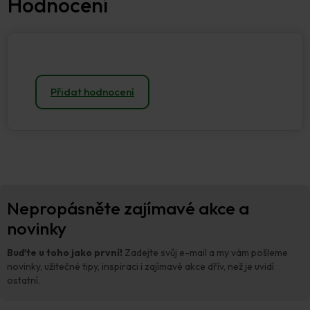
Přidat hodnocení
Z
Nepropásněte zajímavé akce a
á
p
novinky
a
t
Buďte u toho jako první!
Zadejte svůj e-mail a my vám pošleme
í
novinky, užitečné tipy, inspiraci i zajímavé akce dřív, než je uvidí
ostatní.