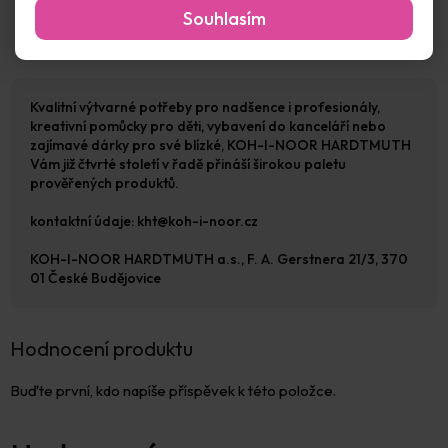
Rozměr 30cm.
Souhlasím
Kvalitní výtvarné potřeby pro nadšence i profesionály,
kreativní pomůcky pro děti, vybavení do kanceláří nebo
zajímavé dárky pro své blízké, KOH-I-NOOR HARDTMUTH
Vám již čtvrté století v řadě přináší širokou paletu
prověřených produktů.
kontaktní údaje: kht@koh-i-noor.cz
KOH-I-NOOR HARDTMUTH a.s., F. A. Gerstnera 21/3, 370
01 České Budějovice
Hodnocení produktu
Buďte první, kdo napíše příspěvek k této položce.