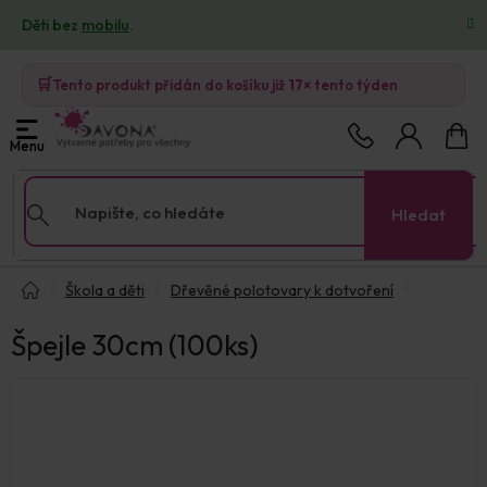
Přejít
Děti bez
mobilu
.
na
obsah
🛒
Tento produkt přidán do košíku již
17×
tento týden
Nákup
košík
Hledat
Domů
Škola a děti
Dřevěné polotovary k dotvoření
Špejle 30cm (100ks)