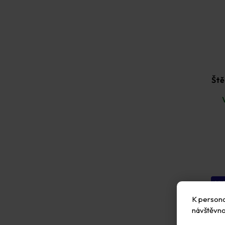
Ště
Vyb
K personal
návštěvno