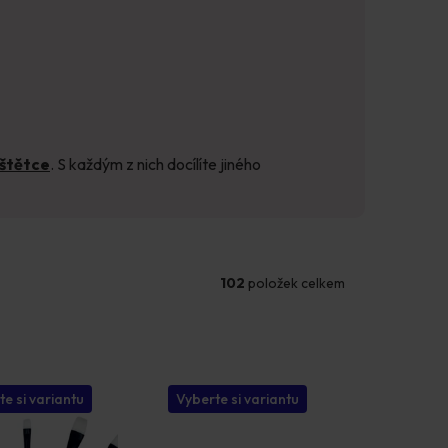
 štětce
. S každým z nich docílíte jiného
102
položek celkem
te si variantu
Vyberte si variantu