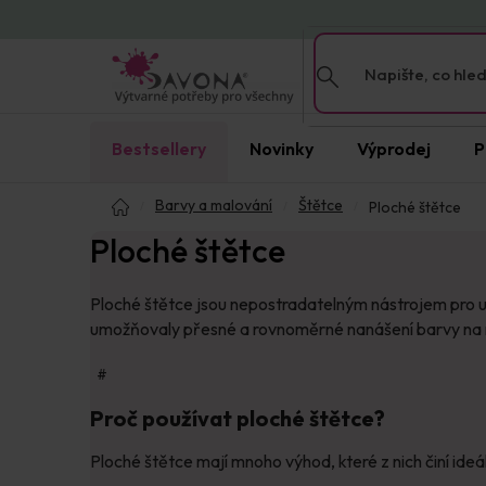
Přejít
na
obsah
Bestsellery
Novinky
Výprodej
P
Domů
Barvy a malování
Štětce
Ploché štětce
Ploché štětce
Ploché štětce jsou nepostradatelným nástrojem pro um
umožňovaly přesné a rovnoměrné nanášení barvy na rů
#
Proč používat ploché štětce?
Ploché štětce mají mnoho výhod, které z nich činí ideá