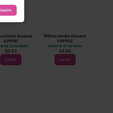
lasím
c plochý zkosený
Štětec plochý zkosený
č.PP341
č.PP342
erte si variantu
Vyberte si variantu
50 Kč
43 Kč
Detail
Detail