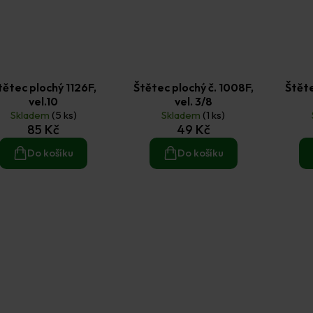
tětec plochý 1126F,
Štětec plochý č. 1008F,
Štěte
vel.10
vel. 3/8
Skladem
(5 ks)
Skladem
(1 ks)
85 Kč
49 Kč
Do košíku
Do košíku