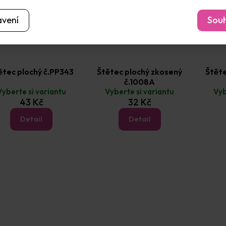
avení
Souh
ětec plochý č.PP343
Štětec plochý zkosený
Štěte
č.1008A
Vyberte si variantu
Vyberte si variantu
Vyb
43 Kč
32 Kč
Detail
Detail