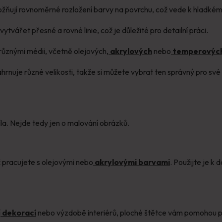
ňují rovnoměrné rozložení barvy na povrchu, což vede k hladkém
tvářet přesné a rovné linie, což je důležité pro detailní práci.
 různými médii, včetně olejových,
akrylových
nebo
temperovýc
ahrnuje různé velikosti, takže si můžete vybrat ten správný pro s
a. Nejde tedy jen o malování obrázků.
už pracujete s olejovými nebo
akrylovými barvami
. Použijte je k
í
dekorací
nebo výzdobě interiérů, ploché štětce vám pomohou př