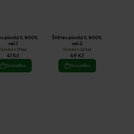
c plochý č. 8009,
Štětec plochý č. 8009,
vel.1
vel.2
Skladem
(1 ks)
Skladem
(2 ks)
41 Kč
49 Kč
Do košíku
Do košíku