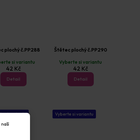
c plochý č.PP288
Štětec plochý č.PP290
erte si variantu
Vyberte si variantu
42 Kč
42 Kč
Detail
Detail
te si variantu
Vyberte si variantu
 naší