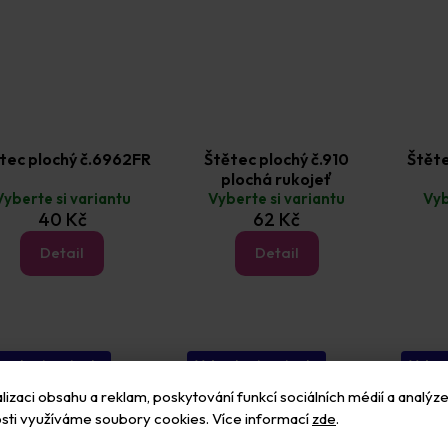
tec plochý č.6962FR
Štětec plochý č.910
Štěte
plochá rukojeť
Vyberte si variantu
Vyberte si variantu
Vyb
40 Kč
62 Kč
Detail
Detail
erte si variantu
Vyberte si variantu
Vyber
izaci obsahu a reklam, poskytování funkcí sociálních médií a analýze
sti využíváme soubory cookies. Více informací
zde
.