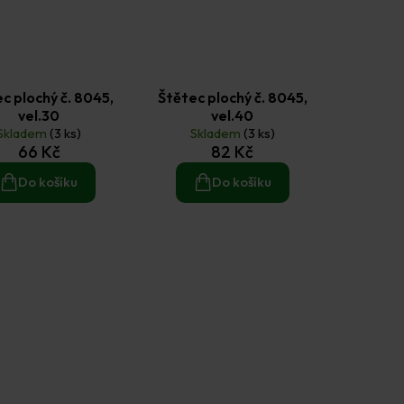
c plochý č. 8045,
Štětec plochý č. 8045,
vel.30
vel.40
Skladem
(3 ks)
Skladem
(3 ks)
66 Kč
82 Kč
Do košíku
Do košíku