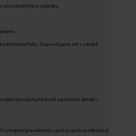
u a konzistentnímu výsledku.
h
barev.
vé konkrétní potřeby. Doporučujeme mít v zásobě
 dosažení plynulých přechodů a přesných detailů v
i vytváření pravidelných vzorů a vzorů na stěnách a