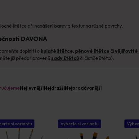
ploché štětce při nanášení barev a textur na různé povrchy.
olečnosti DAVONA
pomeňte doplnit i o
kulaté štětce
,
pěnové štětce
či
vějířovité
dněte již předpřipraveně
sady štětců
či čističe štětců.
ručujeme
Nejlevnější
Nejdražší
Nejprodávanější
erte si variantu
Vyberte si variantu
Vyber