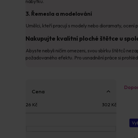
nábytku.
3. Řemesla a modelování
Umělci, kteří pracují s modely nebo dioramaty, ocení 
Nakupujte kvalitní ploché štětce u sp
Abyste nebyli ničím omezeni, svou sbírku štětců neza
požadovaného efektu. Pro usnadnění práce si prohlé
P
Ř
Dopo
o
a
Cena
s
z
V
t
e
26
Kč
302
Kč
ý
r
n
p
a
í
i
n
p
Vyb
s
n
r
p
í
o