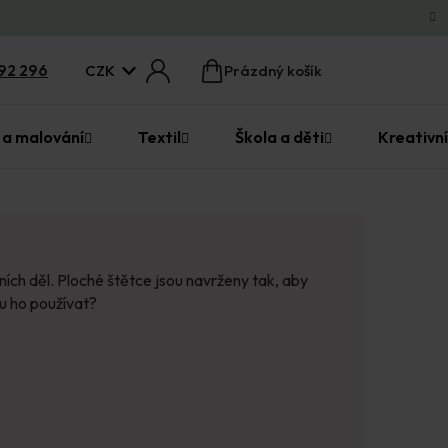
CZK
92 296
Prázdný košík
Nákupní
košík
 a malování
Textil
Škola a děti
Kreativní
ích děl. Ploché štětce jsou navrženy tak, aby
u ho používat?