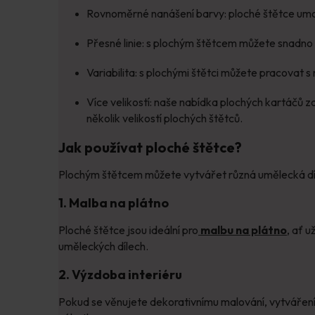
Rovnoměrné nanášení barvy: ploché štětce umož
Přesné linie: s plochým štětcem můžete snadno vy
Variabilita: s plochými štětci můžete pracovat s
Více velikostí: naše nabídka plochých kartáčů z
několik velikostí plochých štětců.
Jak používat ploché štětce?
Plochým štětcem můžete vytvářet různá umělecká díl
1. Malba na plátno
Ploché štětce jsou ideální pro
malbu na plátno
, ať 
uměleckých dílech.
2. Výzdoba interiéru
Pokud se věnujete dekorativnímu malování, vytvářen