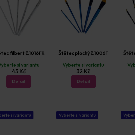
tec filbert č.1016FR
Štětec plochý č.1006F
Štět
Vyberte si variantu
Vyberte si variantu
Vyb
45 Kč
32 Kč
Detail
Detail
erte si variantu
Vyberte si variantu
Vyber