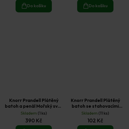
Do košíku
Do košíku
Knorr Prandell Plátěný
Knorr Prandell Plátěný
batoh a penál Mořský svět
batoh se stahovacími
+ sada fixů na textil 6ks
šňůrkami bílý 38 x 42 cm
Skladem
(1 ks)
Skladem
(11 ks)
390 Kč
102 Kč