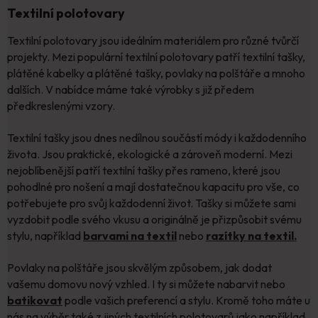
Textilní polotovary
Textilní polotovary jsou ideálním materiálem pro různé tvůrčí
projekty. Mezi populární textilní polotovary patří textilní tašky,
plátěné kabelky a plátěné tašky, povlaky na polštáře a mnoho
dalších. V nabídce máme také výrobky s již předem
předkreslenými vzory.
Textilní tašky jsou dnes nedílnou součástí módy i každodenního
života. Jsou praktické, ekologické a zároveň moderní. Mezi
nejoblíbenější patří textilní tašky přes rameno, které jsou
pohodlné pro nošení a mají dostatečnou kapacitu pro vše, co
potřebujete pro svůj každodenní život. Tašky si můžete sami
vyzdobit podle svého vkusu a originálně je přizpůsobit svému
stylu, například
barvami na textil
nebo
razítky na textil.
Povlaky na polštáře jsou skvělým způsobem, jak dodat
vašemu domovu nový vzhled. I ty si můžete nabarvit nebo
batikovat
podle vašich preferencí a stylu. Kromě toho máte u
nás na výběr také z jiných textilních polotovarů jako například