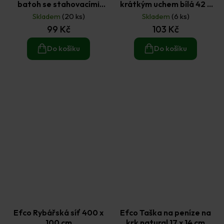
batoh se stahovacími
krátkým uchem bílá 42 x
šňůrkami Piráti 41 x 37 cm
38 cm
Skladem
(20 ks)
Skladem
(6 ks)
99 Kč
103 Kč
Do košíku
Do košíku
Efco Rybářská síť 400 x
Efco Taška na peníze na
100 cm
krk natural 17 x 14 cm