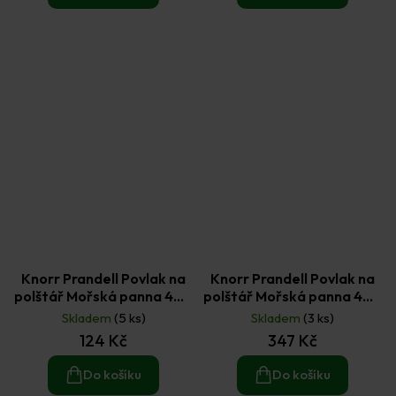
Knorr Prandell Povlak na
Knorr Prandell Povlak na
polštář Mořská panna 40 x
polštář Mořská panna 40 x
40 cm
40 cm + sada fixů na textil
Skladem
(5 ks)
Skladem
(3 ks)
6 ks
124 Kč
347 Kč
Do košíku
Do košíku