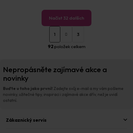
Načíst 32 dalších
S
O
t
1
3
v
r
á
l
92
položek celkem
n
á
k
d
o
a
Z
v
c
Nepropásněte zajímavé akce a
á
á
í
n
p
novinky
p
í
a
r
t
v
Buďte u toho jako první!
Zadejte svůj e-mail a my vám pošleme
í
k
novinky, užitečné tipy, inspiraci i zajímavé akce dřív, než je uvidí
y
ostatní.
v
ý
p
Zákaznický servis
i
s