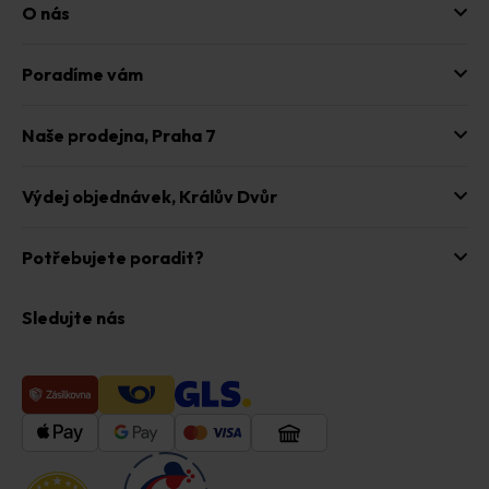
u
O nás
Poradíme vám
Naše prodejna,
Praha 7
Výdej objednávek,
Králův Dvůr
Potřebujete poradit?
Sledujte nás