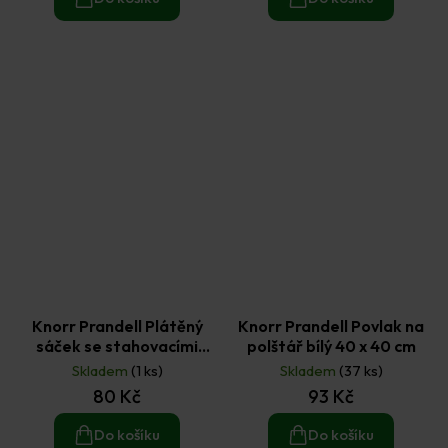
Knorr Prandell Plátěný
Knorr Prandell Povlak na
sáček se stahovacími
polštář bílý 40 x 40 cm
šňůrkami natural 30 x 41
Skladem
(1 ks)
Skladem
(37 ks)
cm
80 Kč
93 Kč
Do košíku
Do košíku