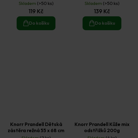
cm
Skladem
(>50 ks)
Skladem
(>50 ks)
119 Kč
139 Kč
Do košíku
Do košíku
Knorr Prandell Dětská
Knorr Prandell Kůže mix
zástěra režná 55 x 68 cm
odstřižků 200g
Skladem
(2 ks)
Skladem
(4 ks)