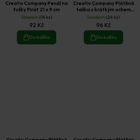
Creativ Company Penál na
Creativ Company Plátěná
tužky Pirát 21 x 9 cm
taška s krátkým uchem
Jednorožec 30 x 27,5 cm
Skladem
(14 ks)
Skladem
(24 ks)
92 Kč
96 Kč
Do košíku
Do košíku
Creativ Company Plátěná
Creativ Company Plátěný