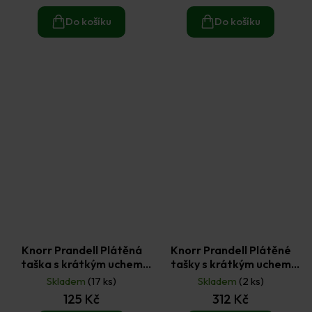
Do košíku
Do košíku
Knorr Prandell Plátěná
Knorr Prandell Plátěné
taška s krátkým uchem
tašky s krátkým uchem
Zvířátka 30 x 25 cm (2ks)
Zvířátka (2ks) + sada fixů
Skladem
(17 ks)
Skladem
(2 ks)
na textil (6ks)
125 Kč
312 Kč