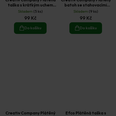
taška s krátkým uchem
batoh se stahovacími
Piráti 30 x 27,5 cm
šňůrkami Mořská víla 41 x
Skladem
(5 ks)
Skladem
(9 ks)
37 cm
99 Kč
99 Kč
Do košíku
Do košíku
Creativ Company Plátěný
Efco Plátěná taška s