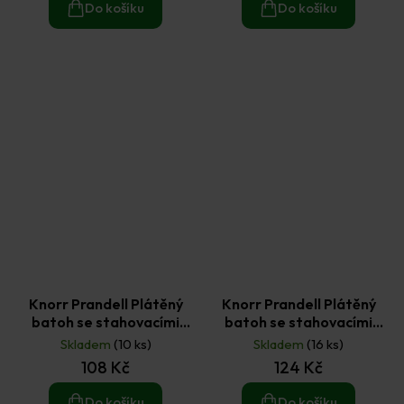
Do košíku
Do košíku
Knorr Prandell Plátěný
Knorr Prandell Plátěný
batoh se stahovacími
batoh se stahovacími
šňůrkami natural 42 x 38
šňůrkami Zvířátka 38 x 42
Skladem
(10 ks)
Skladem
(16 ks)
cm
cm
108 Kč
124 Kč
Do košíku
Do košíku