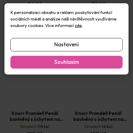
86 Kč
79 Kč
K personalizaci obsahu a reklam, poskytování funkcí
Do košíku
Do košíku
sociálních médií a analýze naší návštěvnosti využíváme
soubory cookies. Více informací
zde
.
Nastavení
Souhlasím
Knorr Prandell Penál
Knorr Prandell Penál
bavlněný s úchytem na
bavlněný s úchytem na
tužky Mořská panna 22 x 6
tužky Mořský svět 22 x 6
Skladem
(14 ks)
Skladem
(6 ks)
cm
cm