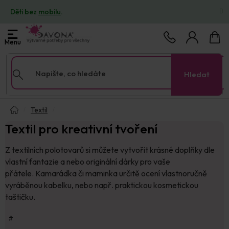
Přejít
Děti bez
mobilu
.
na
obsah
Nákup
košík
Hledat
Domů
Textil
Textil pro kreativní tvoření
Z textilních polotovarů si můžete vytvořit krásné doplňky dle
vlastní fantazie a nebo originální dárky pro vaše
přátele. Kamarádka či maminka určitě ocení vlastnoručně
vyráběnou kabelku, nebo např. praktickou kosmetickou
taštičku.
#