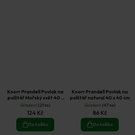
Knorr Prandell Povlak na
Knorr Prandell Povlak na
polštář Mořský svět 40 x
polštář natural 40 x 40 cm
40 cm
Skladem
(21 ks)
Skladem
(47 ks)
124 Kč
86 Kč
Do košíku
Do košíku