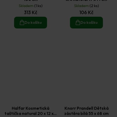
Skladem
(1 ks)
Skladem
(2 ks)
313 Kč
106 Kč
Do košíku
Do košíku
Halfar Kosmetická
Knorr Prandell Dětská
taštička natural 20 x 12 x 4
zástěra bílá 55 x 68 cm