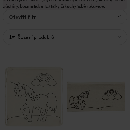
zástěry, kosmetické taštičky či kuchyňské rukavice.
V
Otevřít filtr
ý
p
i
Řazení produktů
s
p
r
o
d
u
k
t
ů