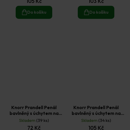
105 Kč
103 Kč
Do košíku
Do košíku
Knorr Prandell Penál
Knorr Prandell Penál
bavlněný s úchytem na
bavlněný s úchytem na
tužky natural 22 x 6 cm
tužky Zvířátka 22 x 6 cm
Skladem
(39 ks)
Skladem
(34 ks)
72 Kč
105 Kč