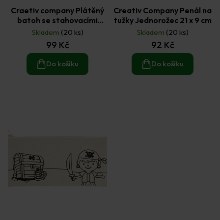
Craetiv company Plátěný
Creativ Company Penál na
batoh se stahovacími
tužky Jednorožec 21 x 9 cm
šňůrkami Jednorožec 41 x
Skladem
(20 ks)
Skladem
(20 ks)
37 cm
99 Kč
92 Kč
Do košíku
Do košíku