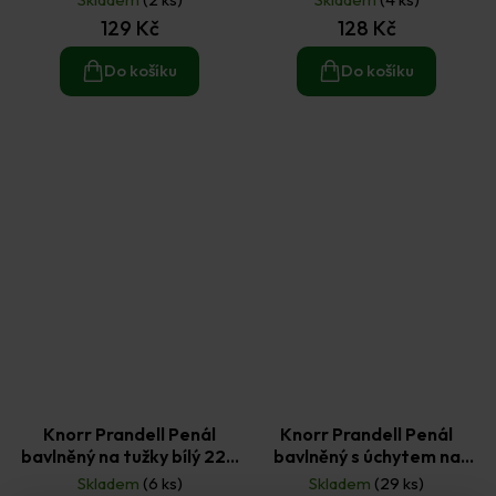
129 Kč
128 Kč
Do košíku
Do košíku
Knorr Prandell Penál
Knorr Prandell Penál
bavlněný na tužky bílý 22 x
bavlněný s úchytem na
6 cm
tužky bílý 22 x 6 cm
Skladem
(6 ks)
Skladem
(29 ks)