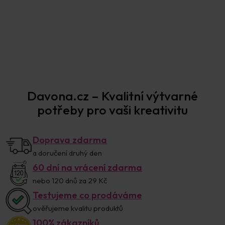
7,6 × 12,7 cm
12,7 × 17,8 cm
15,2 × 15,2 cm
Položka byla vyprodána…
Prodejna Praha
Davona.cz – Kvalitní výtvarné
potřeby pro vaši kreativitu
Doprava zdarma
a doručení druhý den
60 dní na vrácení zdarma
nebo 120 dnů za 29 Kč
Testujeme co prodáváme
ověřujeme kvalitu produktů
100% zákazníků