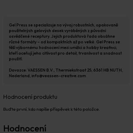
Gel Press se specializuje na vývoj robustních, opakovaně
použitelných gelových desek vyráběných z původní
osvědčené receptury. Jejich produktová řada obsáhne
různé formáty – od kompaktních až po velké. Gel Press se
těší výbornému hodnocení mezi umělci a hobby kreativci,
kteří oceňují jeho citlivost pro detail, trvanlivost a snadnost
použití.
Dovozce: VAESSEN B.V., Thermiekstraat 25, 6361 HB NUTH,
Nederland, info@veassen-creative.com
Hodnocení produktu
Buďte první, kdo napíše příspěvek k této položce.