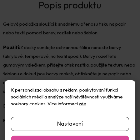
Gelová podložka sloužící k snadnému přenosu tisku na papír
nebo textil pomocí barev, razítek nebo šablon.
Použití:
Z desky sundejte ochrannou fólii a naneste barvy
(akrylové, temperové, na textil apod.). Barvy rozetřete
gumovým válečkem, přidejte otisk razítka, použijte texturu nebo
šablonu a dokud jsou barvy mokré, obtiskněte je na papír nebo
na textil. Vznikne originální podklad ve formě negativu s detaily a
K personalizaci obsahu a reklam, poskytování funkcí
strukturou.
sociálních médií a analýze naší návštěvnosti využíváme
soubory cookies. Více informací
zde
.
Desku mohou používat i malí, i velcí. Má širokou škálu použití.
Rozměry:
12,7 × 17,8 × 1 cm (š × d × v), 5 × 7 palců.
Nastavení