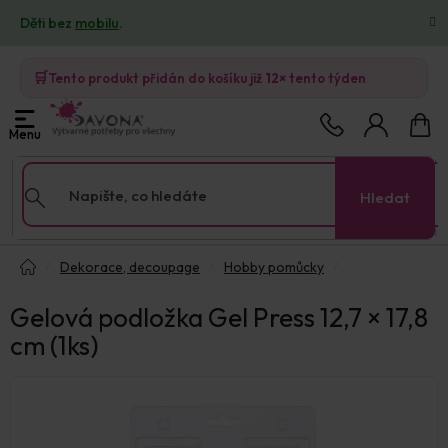
Přejít
Děti bez
mobilu
.
na
obsah
🛒
Tento produkt přidán do košíku již
12×
tento týden
Nákup
košík
Hledat
Domů
Dekorace, decoupage
Hobby pomůcky
Gelová podložka Gel Press 12,7 × 17,8
cm (1ks)