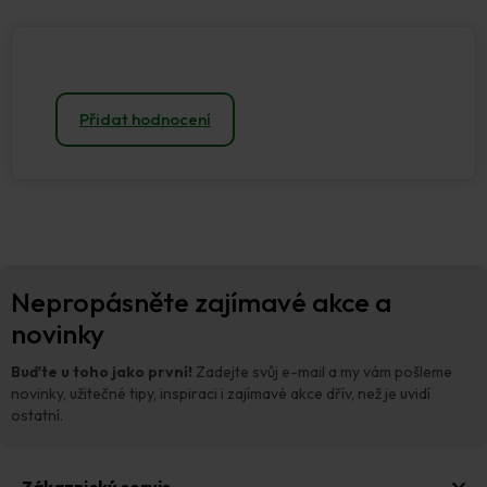
Přidat hodnocení
Z
Nepropásněte zajímavé akce a
á
p
novinky
a
t
Buďte u toho jako první!
Zadejte svůj e-mail a my vám pošleme
í
novinky, užitečné tipy, inspiraci i zajímavé akce dřív, než je uvidí
ostatní.
Zákaznický servis