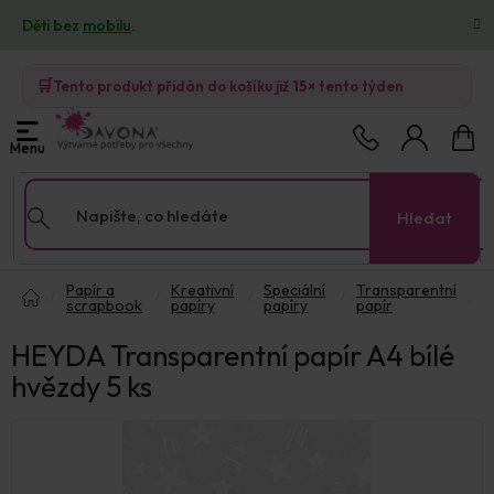
Přejít
Děti bez
mobilu
.
na
obsah
🛒
Tento produkt přidán do košíku již
15×
tento týden
Nákup
košík
Hledat
Domů
Papír a
Kreativní
Speciální
Transparentní
scrapbook
papíry
papíry
papír
HEYDA Transparentní papír A4 bílé
hvězdy 5 ks