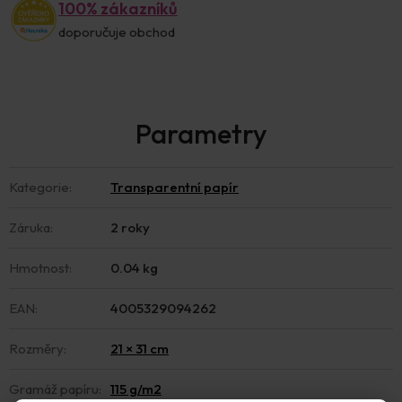
100% zákazníků
doporučuje obchod
Kategorie
:
Transparentní papír
Záruka
:
2 roky
Hmotnost
:
0.04 kg
EAN
:
4005329094262
Rozměry
:
21 × 31 cm
Gramáž papíru
:
115 g/m2