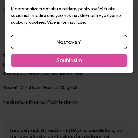
K personalizaci obsahu a reklam, poskytování funkcí
Obsah balení
:
5 ks
sociálních médií a analýze naší návštěvnosti využíváme
soubory cookies. Více informací
zde
.
Nastavení
Transparentní papír, pod kterým jemně prosvítá podkladová
Souhlasím
barva, jako pod pergamenem. Cena za 5 ks. Papír je průsvitný,
ale není průhledný jako například u fólie.
Rozměr 21 × 31 cm. Gramáž 115 g/m2.
Neobsahuje kyselinu. Papír je skenov
Kreativní produkty značek HEYDA již po desetiletí stojí za
kvalitou a atraktivitou v hobby průmyslu. Kreativní