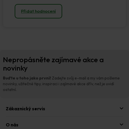
Přidat hodnocení
Z
Nepropásněte zajímavé akce a
á
p
novinky
a
t
Buďte u toho jako první!
Zadejte svůj e-mail a my vám pošleme
í
novinky, užitečné tipy, inspiraci i zajímavé akce dřív, než je uvidí
ostatní.
Zákaznický servis
O nás