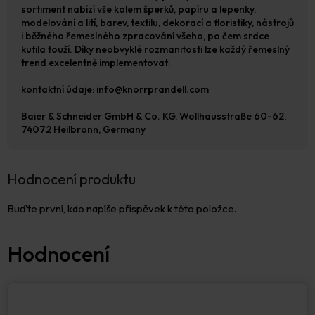
sortiment nabízí vše kolem šperků, papíru a lepenky,
modelování a lití, barev, textilu, dekorací a floristiky, nástrojů
i běžného řemeslného zpracování všeho, po čem srdce
kutila touží. Díky neobvyklé rozmanitosti lze každý řemeslný
trend excelentně implementovat.
kontaktní údaje: info@knorrprandell.com
Baier & Schneider GmbH & Co. KG, Wollhausstraße 60-62,
74072 Heilbronn, Germany
Hodnocení produktu
Buďte první, kdo napíše příspěvek k této položce.