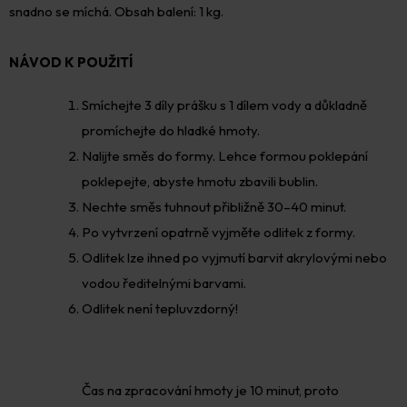
snadno se míchá. Obsah balení: 1 kg.
NÁVOD K POUŽITÍ
Smíchejte 3 díly prášku s 1 dílem vody a důkladně
promíchejte do hladké hmoty.
Nalijte směs do formy. Lehce formou poklepání
poklepejte, abyste hmotu zbavili bublin.
Nechte směs tuhnout přibližně 30–40 minut.
Po vytvrzení opatrně vyjměte odlitek z formy.
Odlitek lze ihned po vyjmutí barvit akrylovými nebo
vodou ředitelnými barvami.
Odlitek není tepluvzdorný!
Čas na zpracování hmoty je 10 minut, proto