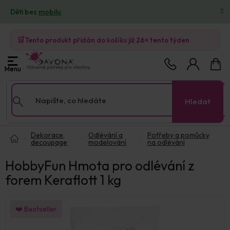
Přejít
Děti bez
mobilu
.
na
obsah
🛒
Tento produkt přidán do košíku již
26×
tento týden
Nákup
košík
Hledat
Domů
Dekorace,
Odlévání a
Potřeby a pomůcky
decoupage
modelování
na odlévání
HobbyFun Hmota pro odlévání z
forem Keraflott 1 kg
❤️ Bestseller