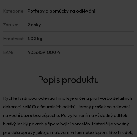
Kategorie
:
Potřeby a pomůcky na odlévání
Záruka
:
2 roky
Hmotnost
:
1.02 kg
EAN
:
4036159100014
Rychle tvrdnoucí odlévací hmota je určena pro tvorbu detailních
dekorací, reliéfů a figurálních odlitků. Jemný prášek na odlévání
na vodní bázi a bez zápachu. Po vytvrzení má výsledný odlitek
hladký lesklý povrch připomínající porcelán. Materiál je vhodný
pro další úpravy, jako je malování, vrtání nebo lepení. Bez hrudek,