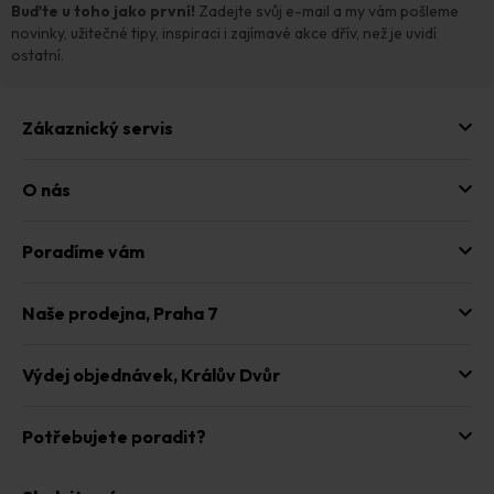
t
Buďte u toho jako první!
Zadejte svůj e-mail a my vám pošleme
í
novinky, užitečné tipy, inspiraci i zajímavé akce dřív, než je uvidí
ostatní.
Zákaznický servis
O nás
Poradíme vám
Naše prodejna,
Praha 7
Výdej objednávek,
Králův Dvůr
Potřebujete poradit?