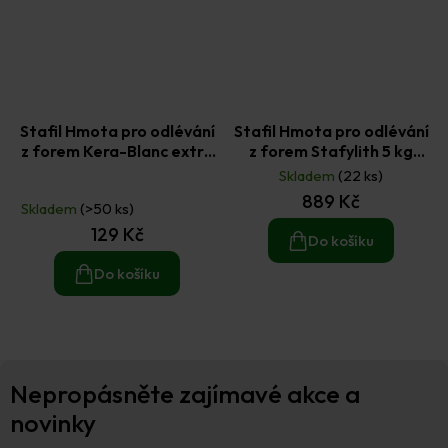
Stafil Hmota pro odlévání
Stafil Hmota pro odlévání
z forem Kera-Blanc extra
z forem Stafylith 5 kg
bílá 1 kg
vhodná pro styk s
Skladem
(22 ks)
Průměrné
potravinami
889 Kč
hodnocení
Skladem
(>50 ks)
produktu
129 Kč
je
Do košíku
5,0
z
Do košíku
5
hvězdiček.
Z
Nepropásněte zajímavé akce a
á
p
novinky
a