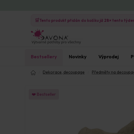
Přejít
na
🛒
obsah
Tento produkt přidán do košíku již
28×
tento týde
Bestsellery
Novinky
Výprodej
P
Domů
Dekorace, decoupage
Předměty na decoupa
❤️ Bestseller