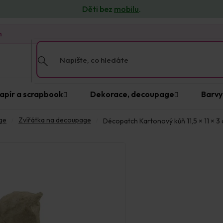
Děti bez
mobilu
.
n
apír a scrapbook
Dekorace, decoupage
Barvy
ge
Zvířátka na decoupage
Décopatch Kartonový kůň 11,5 × 11 × 3
Prodejna Praha