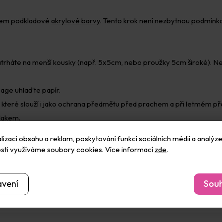
ínem podkladové
akrylové barvy
. Tento krok není nezbytnou podmínko
natrháte na menší kousky (např. 5x5cm, nebo proužky 5cm široké). N
age uhlaďte papír.
které slouží i jako ochrana předmětu před prachem a při letmém p
 lakem.
izaci obsahu a reklam, poskytování funkcí sociálních médií a analýze
sti využíváme soubory cookies. Více informací
zde
.
avení
Souh