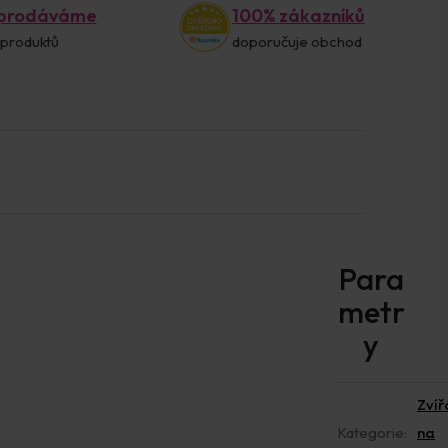
 prodáváme
100% zákazníků
 produktů
doporučuje obchod
Zvíř
Kategorie
:
na