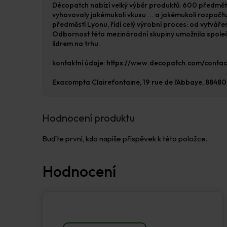
Décopatch nabízí velký výběr produktů: 600 předmětů
vyhovovaly jakémukoli vkusu ... a jakémukoli rozpočtu!
předměstí Lyonu, řídí celý výrobní proces: od vytvář
Odbornost této mezinárodní skupiny umožnila společnos
lídrem na trhu.
kontaktní údaje: https://www.decopatch.com/contact
Exacompta Clairefontaine, 19 rue de l’Abbaye, 88480 
Hodnocení produktu
Buďte první, kdo napíše příspěvek k této položce.