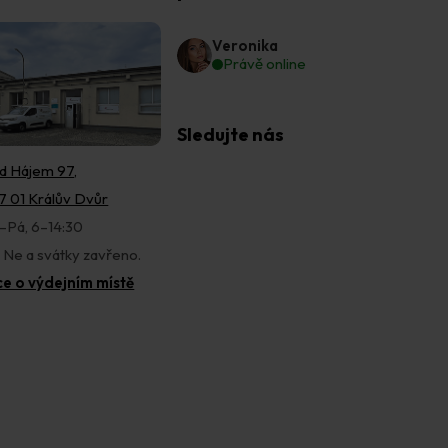
Veronika
Právě online
Sledujte nás
d Hájem 97,
7 01 Králův Dvůr
–Pá, 6–14:30
, Ne a svátky zavřeno.
ce o výdejním místě