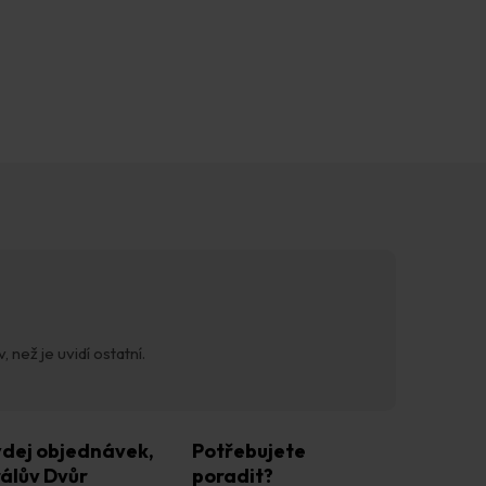
 než je uvidí ostatní.
dej objednávek,
Potřebujete
álův Dvůr
poradit?