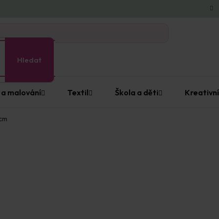
Hledat
 a malování
Textil
Škola a děti
Kreativní
 cm