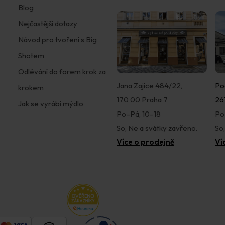
Blog
Nejčastější dotazy
Návod pro tvoření s Big
Shotem
Odlévání do forem krok za
Jana Zajíce 484/22,
Po
krokem
170 00 Praha 7
26
Jak se vyrábí mýdlo
Po–Pá, 10–18
Po
So, Ne a svátky zavřeno.
So
Více o prodejně
Ví