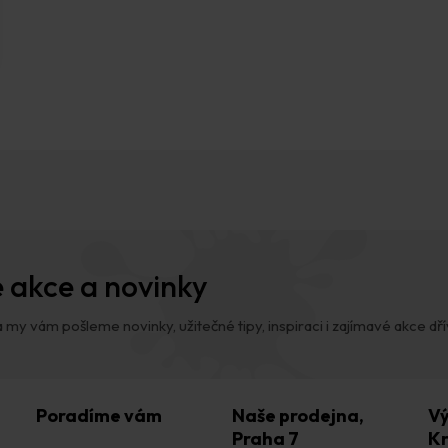
 akce a novinky
 my vám pošleme novinky, užitečné tipy, inspiraci i zajímavé akce dřív,
Poradíme vám
Naše prodejna,
Vý
Praha 7
Kr