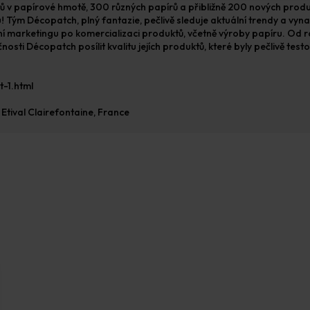
 v papírové hmotě, 300 různých papírů a přibližně 200 nových produk
 Tým Décopatch, plný fantazie, pečlivě sleduje aktuální trendy a vynal
ení marketingu po komercializaci produktů, včetně výroby papíru. Od
ti Décopatch posílit kvalitu jejích produktů, které byly pečlivě testo
-1.html
Etival Clairefontaine, France