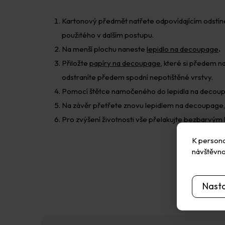
Kartonový předmět natřete odpovídajícím odst
použitého v dalším postupu.
Na menší plochu naneste
lepidlo na decoupage
.
Přiložte
papíry na decoupage
, které si předem 
odstraníte předem spodní nepotištěné vrstvy.
Pomocí štětce namočeného do lepidla na decoup
Na závěr přetřete znovu lepidlem na decoupage, 
Pro zvýšení životnosti vše přelakujte bezbarvým
K personal
návštěvno
Nast