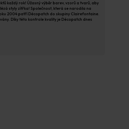
tů každý rok! Úžasný výběr barev, vzorů a tvarů, aby
ézá styly zítřka! Společnost, která se narodila na
 roku 2004 patří Décopatch do skupiny Clairefontaine.
vány. Díky této kontrole kvality je Décopatch dnes