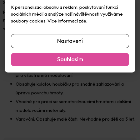
Součástí balení je také kulatá houbička, vhodná pro finální úpravy
K personalizaci obsahu a reklam, poskytování funkcí
povrchu. Tato sada je určena pro tvůrčí nadšence, kteří vyžadují
sociálních médií a analýze naší návštěvnosti využíváme
různorodé tvary nástrojů pro dosažení detailního zpracování
soubory cookies. Více informací
zde
.
svých projektů.
Nastavení
Souhlasím
8dílná sada
zahrnující různé dřevěné a kovové nástroje
pro všestranné modelování.
Obsahuje kulatou houbičku pro snadné zahlazování a
úpravu povrchu hmoty.
Vhodné pro práci se samotvrdnoucími hmotami i dalšími
modelovacími materiály.
Varování: Obsahuje malé části. Nevhodné pro děti do 3 let.