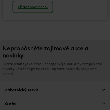
Přidat hodnocení
Z
Nepropásněte zajímavé akce a
á
p
novinky
a
t
Buďte u toho jako první!
Zadejte svůj e-mail a my vám pošleme
í
novinky, užitečné tipy, inspiraci i zajímavé akce dřív, než je uvidí
ostatní.
Zákaznický servis
O nás