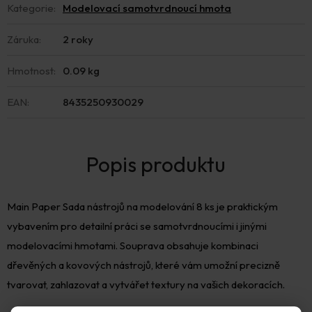
Kategorie
:
Modelovací samotvrdnoucí hmota
Záruka
:
2 roky
Hmotnost
:
0.09 kg
EAN
:
8435250930029
Main Paper Sada nástrojů na modelování 8 ks je praktickým
vybavením pro detailní práci se samotvrdnoucími i jinými
modelovacími hmotami. Souprava obsahuje kombinaci
dřevěných a kovových nástrojů, které vám umožní precizně
tvarovat, zahlazovat a vytvářet textury na vašich dekoracích.