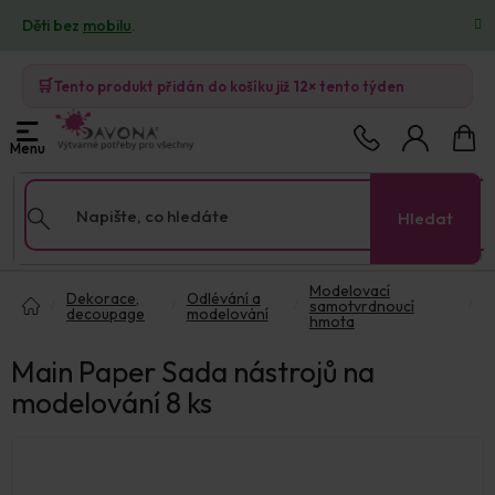
Přejít
Děti bez
mobilu
.
na
obsah
🛒
Tento produkt přidán do košíku již
12×
tento týden
Nákup
košík
Hledat
Domů
Modelovací
Dekorace,
Odlévání a
samotvrdnoucí
decoupage
modelování
hmota
Main Paper Sada nástrojů na
modelování 8 ks