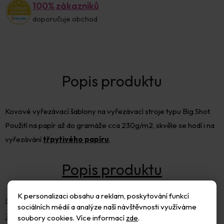
100% zákazníků
doporučuje obchod
Kovové vyřezávací šablony na vyřezávací stroje typu Big Shot.
Použití na papír až do gramáže cca 230g/m2, skvěle se hodí i na
vyřezávání
třpytivého papíru
,
K personalizaci obsahu a reklam, poskytování funkcí
Kategorie
:
Kovové vyřezávací šablony
sociálních médií a analýze naší návštěvnosti využíváme
Záruka
:
2 roky
soubory cookies. Více informací
zde
.