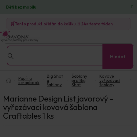
Přejít
Děti bez
mobilu
.
na
obsah
🛒
Tento produkt přidán do košíku již
24×
tento týden
Hledat
Domů
Big Shot
Šablony
Kovové
Papír a
a
pro Big
vyřezávací
scrapbook
šablony
Shot
šablony
Marianne Design List javorový -
vyřezávací kovová šablona
Craftables 1 ks