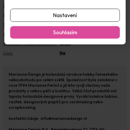
Hmotnost
:
0.1 kg
Nastavení
EAN
:
8716697071071
Motiv
:
Květiny a rostliny
Souhlasím
Kompatibilita
:
BigShot A4 a A5
Pro šířku vyřezávací plochy
:
15 cm
Sada
:
Ne
Marianne Design je holandský výrobce hobby řemeslného
velkoobchodu po celém světě. Společnost byla založena v
roce 1994 Marianne Perlot a již léta vyvíjí všechny naše
produkty s velkou péčí a kvalitou. Velká část produktů má
typicky holandské designové prvky. Vyrábí kolekce šablon,
razítek, designových papírů pro cardmaking nebo
scrapbooking.
kontaktní údaje: info@mariannedesign.nl
Marianne Design B.V.
,
Regentesselaan 32, 7316 AG