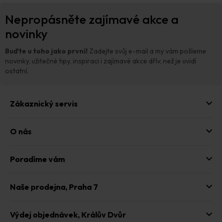
Z
Nepropásněte zajímavé akce a
á
p
novinky
a
t
Buďte u toho jako první!
Zadejte svůj e-mail a my vám pošleme
í
novinky, užitečné tipy, inspiraci i zajímavé akce dřív, než je uvidí
ostatní.
Zákaznický servis
O nás
Poradíme vám
Naše prodejna,
Praha 7
Výdej objednávek,
Králův Dvůr