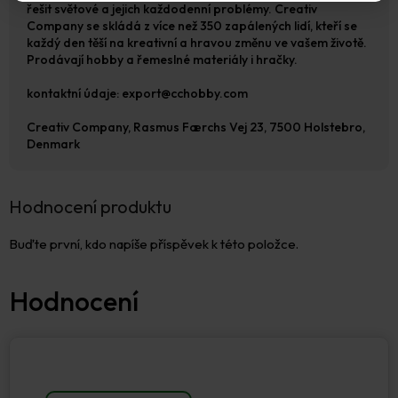
řešit světové a jejich každodenní problémy. Creativ
Company se skládá z více než 350 zapálených lidí, kteří se
každý den těší na kreativní a hravou změnu ve vašem životě.
Prodávají hobby a řemeslné materiály i hračky.
kontaktní údaje: export@cchobby.com
Creativ Company, Rasmus Færchs Vej 23, 7500 Holstebro,
Denmark
Hodnocení produktu
Buďte první, kdo napíše příspěvek k této položce.