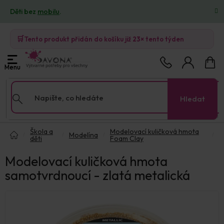
Přejít
Děti bez
mobilu
.
na
obsah
🛒
Tento produkt přidán do košíku již
23×
tento týden
Nákup
košík
Hledat
Domů
Škola a
Modelovací kuličková hmota
Modelína
děti
Foam Clay
Modelovací kuličková hmota
samotvrdnoucí - zlatá metalická