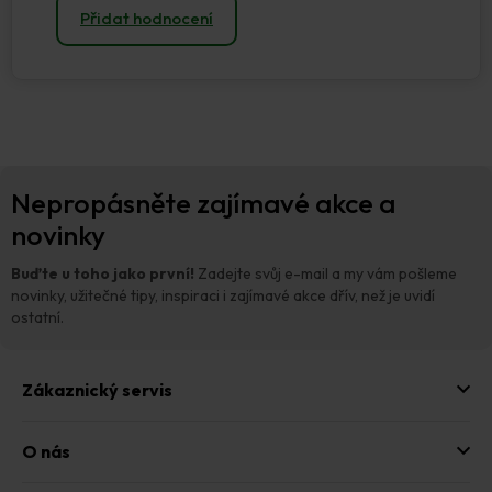
Přidat hodnocení
Z
Nepropásněte zajímavé akce a
á
p
novinky
a
t
Buďte u toho jako první!
Zadejte svůj e-mail a my vám pošleme
í
novinky, užitečné tipy, inspiraci i zajímavé akce dřív, než je uvidí
ostatní.
Zákaznický servis
O nás