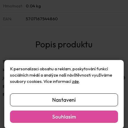
Hmotnost
:
0.04 kg
EAN
:
5707167544860
Samotvrdnoucí modelovací hmota s malými polystyrenovými
K personalizaci obsahu a reklam, poskytování funkcí
kuličkami je vhodná na modelování a nanášení na předměty, jako
sociálních médií a analýze naší návštěvnosti využíváme
je karton, polystyren, dřevo, apod. Před použitím hmotu důkladně
soubory cookies. Více informací
zde
.
propracujte hnětením, potom vymodelujte kuličku, pevně ji
přitiskněte n
Nastavení
V Creativ Company věří, že kreativita, hra a učení jsou
Souhlasím
klíčem k rozvoji světa udržitelného růstu a rozvoje. Zvědaví,
kreativní a hraví lidé objevují nové způsoby, jak zkoumat a