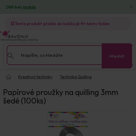
Přejít
Děti bez
mobilu
.
na
obsah
🛒
Tento produkt přidán do košíku již
9×
tento týden
Hledat
Domů
Kreativní techniky
Technika Quilling
Papírové proužky na quilling 3mm
šedé (100ks)