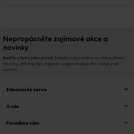
Z
Nepropásněte zajímavé akce a
á
p
novinky
a
t
Buďte u toho jako první!
Zadejte svůj e-mail a my vám pošleme
í
novinky, užitečné tipy, inspiraci i zajímavé akce dřív, než je uvidí
ostatní.
Zákaznický servis
O nás
Poradíme vám