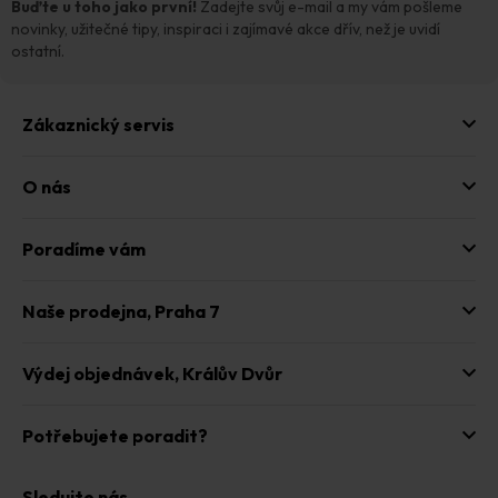
t
Buďte u toho jako první!
Zadejte svůj e-mail a my vám pošleme
í
novinky, užitečné tipy, inspiraci i zajímavé akce dřív, než je uvidí
ostatní.
Zákaznický servis
O nás
Poradíme vám
Naše prodejna,
Praha 7
Výdej objednávek,
Králův Dvůr
Potřebujete poradit?
Sledujte nás