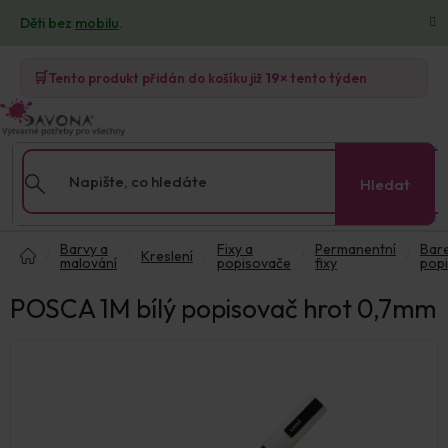
Přejít
Děti bez
mobilu
.
na
obsah
🛒
Tento produkt přidán do košíku již
19×
tento týden
Hledat
Domů
Barvy a
Fixy a
Permanentní
Bar
Kreslení
malování
popisovače
fixy
pop
POSCA 1M bílý popisovač hrot 0,7mm