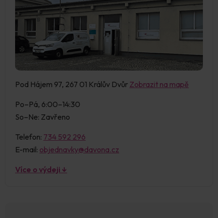
Pod Hájem 97, 267 01 Králův Dvůr
Zobrazit na mapě
Po–Pá, 6:00–14:30
So–Ne: Zavřeno
Telefon:
734 592 296
E-mail:
objednavky@davona.cz
Více o výdeji ↓