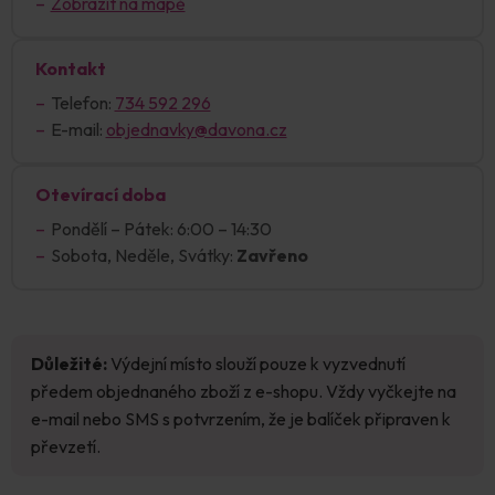
Zobrazit na mapě
Kontakt
Telefon:
734 592 296
E-mail:
objednavky@davona.cz
Otevírací doba
Pondělí – Pátek: 6:00 – 14:30
Sobota, Neděle, Svátky:
Zavřeno
Důležité:
Výdejní místo slouží pouze k vyzvednutí
předem objednaného zboží z e-shopu. Vždy vyčkejte na
e-mail nebo SMS s potvrzením, že je balíček připraven k
převzetí.