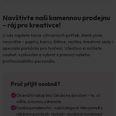
Navštivte naši kamennou prodejnu
– ráj pro kreativce!
U nás najdete tisíce výtvarných potřeb, které jinde
neuvidíte – papíry, barvy, štětce, razítka, kreativní sady i
speciální pomůcky pro tvoření. Všechno si můžete
osahat, vyzkoušet a vybrat s pomocí našeho
profesionálního personálu.
Proč přijít osobně?
Okamžitý nákup bez čekání na doručení – to, co
vidíte, si rovnou odnesete.
Osobní poradenství – naši kolegové Vám poradí s
výběrem pomůcek, technik i vhodných kombinací