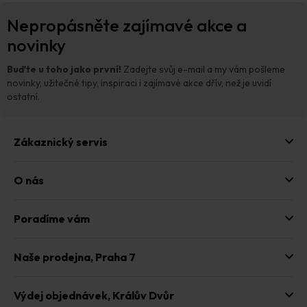
Z
Nepropásněte zajímavé akce a
á
p
novinky
a
t
Buďte u toho jako první!
Zadejte svůj e-mail a my vám pošleme
í
novinky, užitečné tipy, inspiraci i zajímavé akce dřív, než je uvidí
ostatní.
Zákaznický servis
O nás
Poradíme vám
Naše prodejna,
Praha 7
Výdej objednávek,
Králův Dvůr