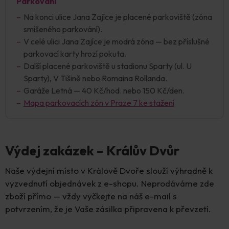
Parkování
Na konci ulice Jana Zajíce je placené parkoviště (zóna
smíšeného parkování).
V celé ulici Jana Zajíce je modrá zóna — bez příslušné
parkovací karty hrozí pokuta.
Další placené parkoviště u stadionu Sparty (ul. U
Sparty), V Tišině nebo Romaina Rollanda.
Garáže Letná — 40 Kč/hod. nebo 150 Kč/den.
Mapa parkovacích zón v Praze 7 ke stažení
Výdej zakázek – Králův Dvůr
Naše výdejní místo v Králově Dvoře slouží výhradně k
vyzvednutí objednávek z e-shopu. Neprodáváme zde
zboží přímo — vždy vyčkejte na náš e-mail s
potvrzením, že je Vaše zásilka připravena k převzetí.