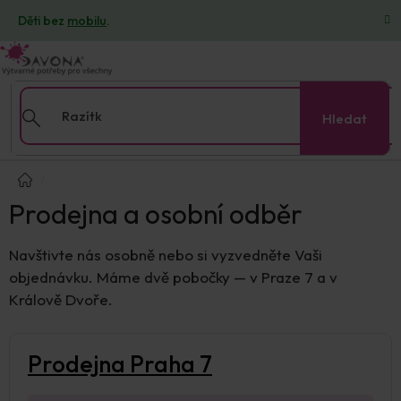
Přejít
Děti bez
mobilu
.
na
obsah
Hledat
Domů
Prodejna a osobní odběr
Navštivte nás osobně nebo si vyzvedněte Vaši
objednávku. Máme dvě pobočky — v Praze 7 a v
Králově Dvoře.
Prodejna Praha 7