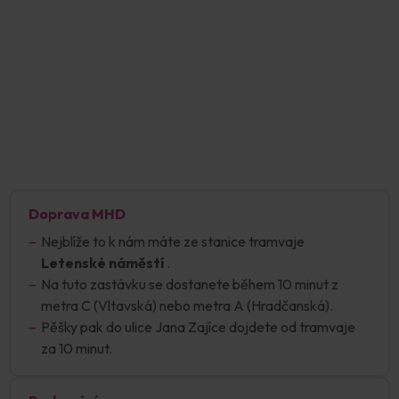
Doprava MHD
Nejblíže to k nám máte ze stanice tramvaje
Letenské náměstí
.
Na tuto zastávku se dostanete během 10 minut z
metra C (Vltavská) nebo metra A (Hradčanská).
Pěšky pak do ulice Jana Zajíce dojdete od tramvaje
za 10 minut.