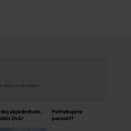
 než je uvidí ostatní.
dej objednávek,
Potřebujete
álův Dvůr
poradit?