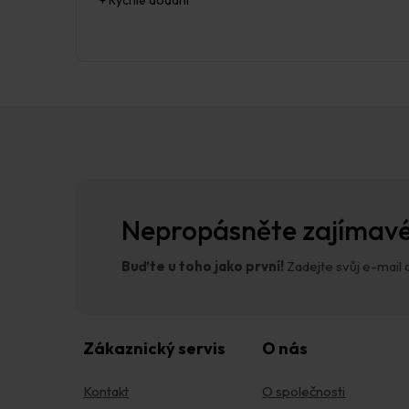
n
o
c
e
n
í
Z
á
p
a
t
í
Nepropásněte zajímavé
Buďte u toho jako první!
Zadejte svůj e-mail a
Zákaznický servis
O nás
Kontakt
O společnosti