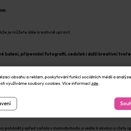
 mm
.
takže je můžete dále kreativně upravit.
 balení, připevnění fotografií, cedulek i další kreativní tvoře
izaci obsahu a reklam, poskytování funkcí sociálních médií a analýze
sti využíváme soubory cookies. Více informací
zde
.
e originální dekorace podle své fantazie.
Díky přírodnímu proved
avení
Souh
pohánět ji vpřed začala v maloobchodu a vedla k akvizici a růstu spo