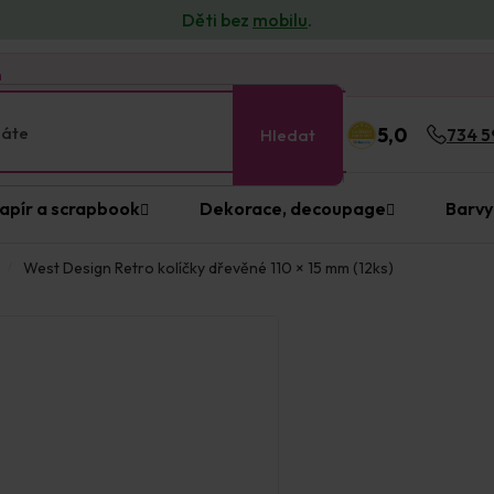
Děti bez
mobilu
.
n
5,0
Hledat
734 5
apír a scrapbook
Dekorace, decoupage
Barvy
West Design Retro kolíčky dřevěné 110 × 15 mm (12ks)
Prodejna Praha