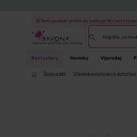
Přejít
na
🛒
obsah
Tento produkt přidán do košíku již
18×
tento týde
Bestsellery
Novinky
Výprodej
P
Domů
Škola a děti
Dřevěné polotovary k dotvoření