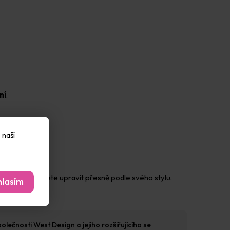
ní
.
 naší
ení si je můžete upravit přesně podle svého stylu.
lasím
lečnosti West Design a jejího rozšiřujícího se