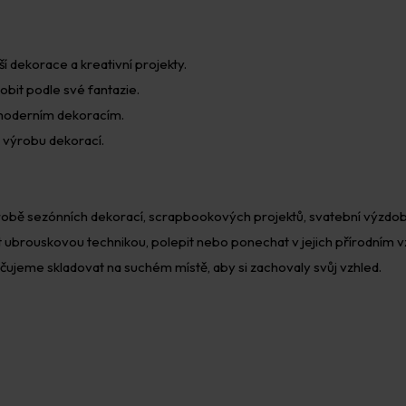
í dekorace a kreativní projekty.
dobit podle své fantazie.
i moderním dekoracím.
i výrobu dekorací.
robě sezónních dekorací, scrapbookových projektů, svatební výzdoby
t ubrouskovou technikou, polepit nebo ponechat v jejich přírodním 
učujeme skladovat na suchém místě, aby si zachovaly svůj vzhled.