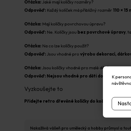
Otázka:
Jaké mají kolíčky rozměry?
Odpověď:
Každý kolíček má přibližný rozměr
110 × 15
Otázka:
Mají kolíčky povrchovou úpravu?
Odpověď:
Ne. Kolíčky jsou
bez povrchové úpravy
, 
Otázka:
Na co lze kolíčky použít?
Odpověď:
Jsou vhodné pro
výrobu dekorací, dárkové
Otázka:
Jsou kolíčky vhodné pro malé děti?
Odpověď:
Nejsou vhodné pro děti do 3 let.
K personal
návštěvno
Vyzkoušejte to
Přidejte retro dřevěné kolíčky do košíku a vytvořt
Nast
Nakažlivá vášeň pro umělecký a hobby průmysl a touha 