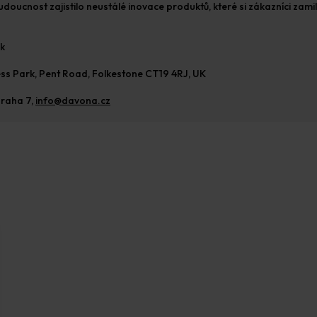
oucnost zajistilo neustálé inovace produktů, které si zákazníci zamil
uk
ss Park, Pent Road, Folkestone CT19 4RJ, UK
raha 7, 
info@davona.cz