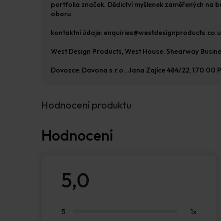
portfolia značek. Dědictví myšlenek zaměřených na bud
oboru.
kontaktní údaje: enquiries@westdesignproducts.co.
West Design Products, West House, Shearway Busine
Dovozce: Davona s.r.o., Jana Zajíce 484/22, 170 00 P
Hodnocení produktu
5,0
Průměrné
hodnocení
produktu
je
5,0
5
1x
z