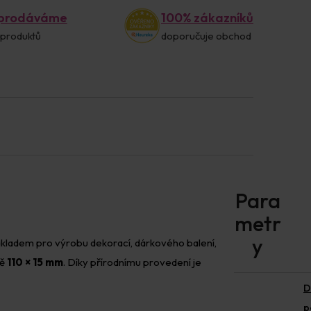
 prodáváme
100% zákazníků
 produktů
doporučuje obchod
kladem pro výrobu dekorací, dárkového balení,
ně
110 × 15 mm
. Díky přírodnímu provedení je
D
p