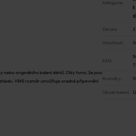
Kategorie
:
k
d
Záruka
:
2
Hmotnost
:
0
5
EAN
:
7
 nebo originálního balení dárků. Díky tomu, že jsou
Rozměry
:
1
vzhledu. Větší rozměr umožňuje snadné připevnění
Obsah balení
:
1