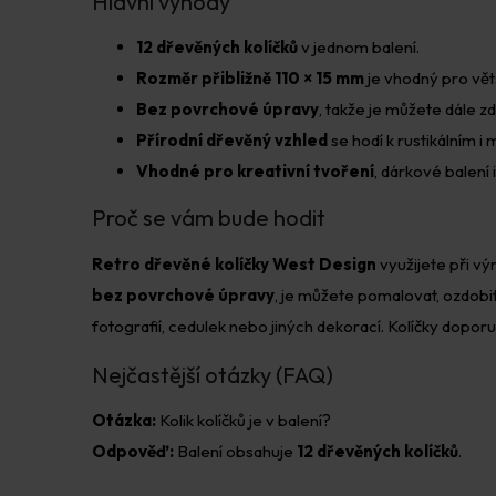
Hlavní výhody
12 dřevěných kolíčků
v jednom balení.
Rozměr přibližně 110 × 15 mm
je vhodný pro větš
Bez povrchové úpravy
, takže je můžete dále z
Přírodní dřevěný vzhled
se hodí k rustikálním 
Vhodné pro kreativní tvoření
, dárkové balení 
Proč se vám bude hodit
Retro dřevěné kolíčky West Design
využijete při vý
bez povrchové úpravy
, je můžete pomalovat, ozdobi
fotografií, cedulek nebo jiných dekorací. Kolíčky dopor
Nejčastější otázky (FAQ)
Otázka:
Kolik kolíčků je v balení?
Odpověď:
Balení obsahuje
12 dřevěných kolíčků
.