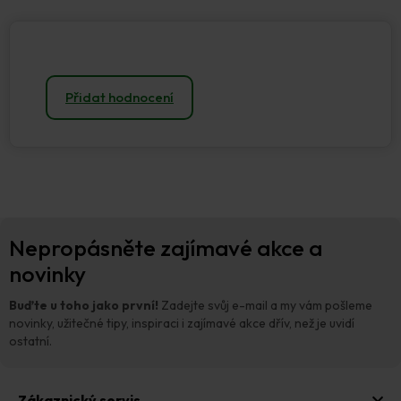
Přidat hodnocení
Z
Nepropásněte zajímavé akce a
á
p
novinky
a
t
Buďte u toho jako první!
Zadejte svůj e-mail a my vám pošleme
í
novinky, užitečné tipy, inspiraci i zajímavé akce dřív, než je uvidí
ostatní.
Zákaznický servis