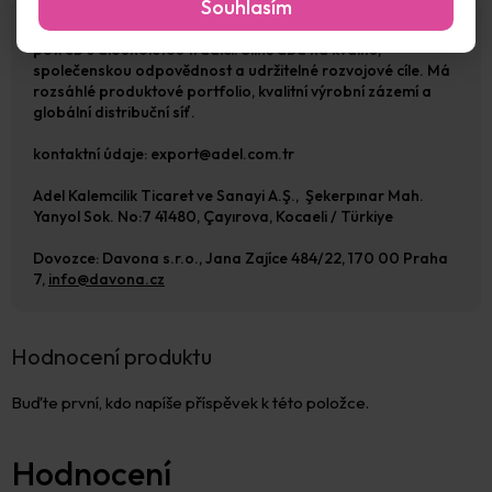
Souhlasím
ADEL je etablovaný turecký výrobce školních a kreativních
potřeb s dlouholetou tradicí. Silně dbá na kvalitu,
společenskou odpovědnost a udržitelné rozvojové cíle. Má
rozsáhlé produktové portfolio, kvalitní výrobní zázemí a
globální distribuční síť.
kontaktní údaje: export@adel.com.tr
Adel Kalemcilik Ticaret ve Sanayi A.Ş., Şekerpınar Mah.
Yanyol Sok. No:7 41480, Çayırova, Kocaeli / Türkiye
Dovozce: Davona s.r.o., Jana Zajíce 484/22, 170 00 Praha
7,
info@davona.cz
Hodnocení produktu
Buďte první, kdo napíše příspěvek k této položce.