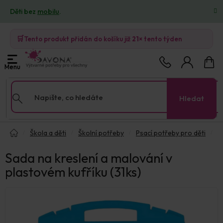
Přejít
Děti bez
mobilu
.
na
obsah
🛒
Tento produkt přidán do košíku již
21×
tento týden
Nákup
košík
Hledat
Domů
Škola a děti
Školní potřeby
Psací potřeby pro děti
Sada na kreslení a malování v
plastovém kufříku (31ks)