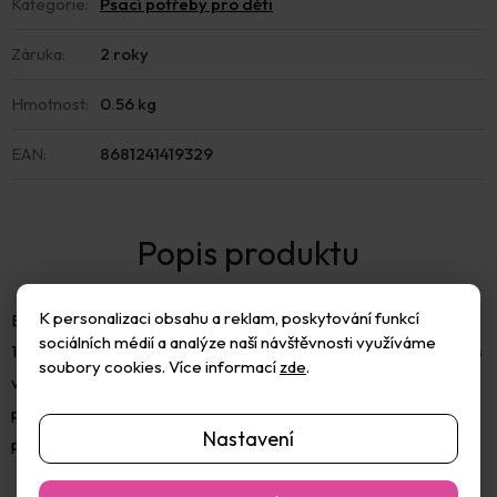
Kategorie
:
Psací potřeby pro děti
Záruka
:
2 roky
Hmotnost
:
0.56 kg
EAN
:
8681241419329
K personalizaci obsahu a reklam, poskytování funkcí
Balení obsahuje 12ks šestihranných pastelek, 2ks tužek (2B, HB),
sociálních médií a analýze naší návštěvnosti využíváme
1ks plastového ořezávátka, 1ks gumy, 8ks voskovek, 6ks fixů a 1ks
soubory cookies. Více informací
zde
.
vodových barev se štětcem (8 odstínů). Vše je uloženo v
praktickém plastovém kufříku s rukojetí. Kufřík usnadňuje
Nastavení
přenášení