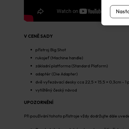
Nast
V CENĚ SADY
přístroj Big Shot
rukojeť (Machine handle)
základní platforma (Standard Plaform)
adaptér (Die Adapter)
dvě vyřezávací desky cca 22,5 × 15,5 × 0,3cm - 1 p
vytištěný český návod
UPOZORNĚNÍ
Při používání tohoto přístroje vždy dodržujte dále uved