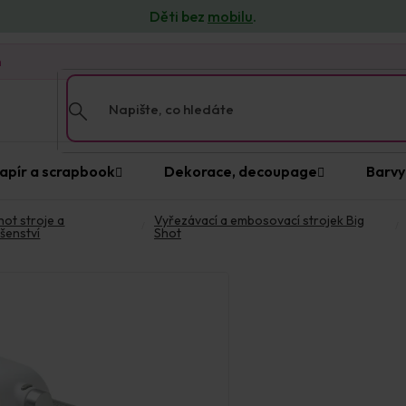
Děti bez
mobilu
.
n
apír a scrapbook
Dekorace, decoupage
Barvy
hot stroje a
Vyřezávací a embosovací strojek Big
ušenství
Shot