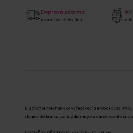
Doprava zdarma
60
a doručení druhý den
neb
Big Shot je mechanický vyřezávací a embosovací stroj.
standardní krátké verzi. Zdarma jako dárek získáte česk
ROZMĚRY PŘÍSTROJE: cca 21,5 × 32 × 15 cm.