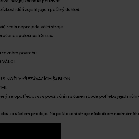
říve, než jej začnete používat.
ízkosti dětí zajistit jejich pečlivý dohled.
ič zcela neprojede válci stroje.
ručené společností Sizzix.
m a rovném povrchu.
 VÁLCI.
 S NOŽI VYŘEZÁVACÍCH ŠABLON.
MI.
který se opotřebovává používáním a časem bude potřeba jejich náhr
výrobu za účelem prodeje. Na poškození stroje následkem nadměrného 