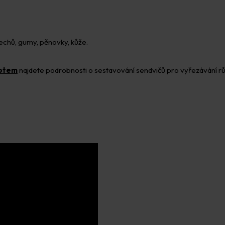
lechů, gumy, pěnovky, kůže.
hotem
najdete podrobnosti o sestavování sendvičů pro vyřezávání r