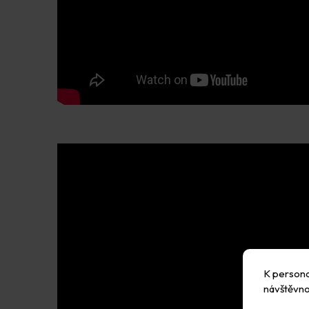
K personal
návštěvno