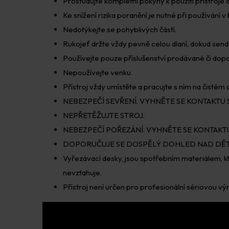
Prostudujte kompletní pokyny k použití přístroje d
Ke snížení rizika poranění je nutné při používání v bl
Nedotýkejte se pohyblivých částí.
Rukojeť držte vždy pevně celou dlaní, dokud sendv
Používejte pouze příslušenství prodávané či dopo
Nepoužívejte venku.
Přístroj vždy umístěte a pracujte s ním na čisté
NEBEZPEČÍ SEVŘENÍ. VYHNĚTE SE KONTAKTU S
NEPŘETĚŽUJTE STROJ.
NEBEZPEČÍ POŘEZÁNÍ. VYHNĚTE SE KONTAKTU
DOPORUČUJE SE DOSPĚLÝ DOHLED NAD DĚT
Vyřezávací desky, jsou spotřebním materiálem, 
nevztahuje.
Přístroj není určen pro profesionální sériovou 