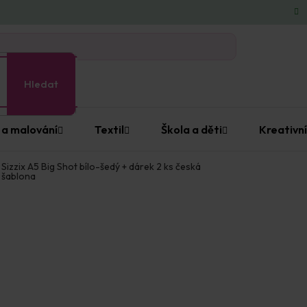
Hledat
 a malování
Textil
Škola a děti
Kreativní
Sizzix A5 Big Shot bílo-šedý + dárek 2 ks česká
šablona