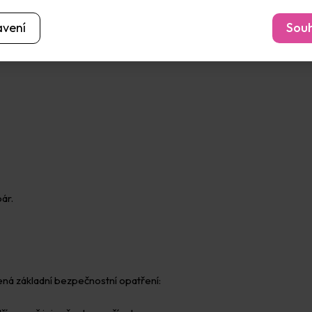
avení
Souh
ár.
ená základní bezpečnostní opatření: