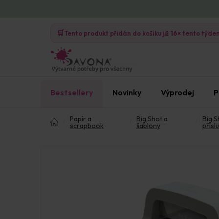
Přejít
na
🛒
obsah
Tento produkt přidán do košíku již
16×
tento týde
Bestsellery
Novinky
Výprodej
P
Domů
Papír a
Big Shot a
Big S
scrapbook
šablony
přísl