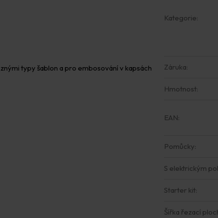
Kategorie
:
Záruka
:
ůznými typy šablon a pro embosování v kapsách
Hmotnost
:
EAN
:
Pomůcky
:
S elektrickým 
Starter kit
:
Šířka řezací ploc