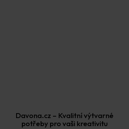
Zvýhodněná sada s tímto produktem
12 kusů Nylonové vlákno průhledné (vlasec)
průměr 0,45mm, nosnost 9kg
699 Kč
Zobrazit sadu
Prodejna Praha
Davona.cz – Kvalitní výtvarné
potřeby pro vaši kreativitu