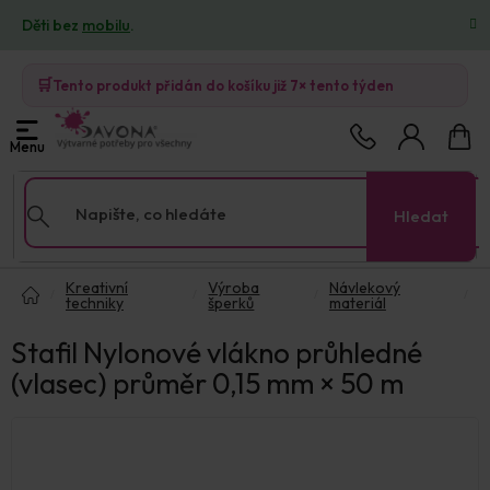
Přejít
Děti bez
mobilu
.
na
obsah
🛒
Tento produkt přidán do košíku již
7×
tento týden
Nákup
košík
Hledat
Domů
Kreativní
Výroba
Návlekový
techniky
šperků
materiál
Stafil Nylonové vlákno průhledné
(vlasec) průměr 0,15 mm × 50 m