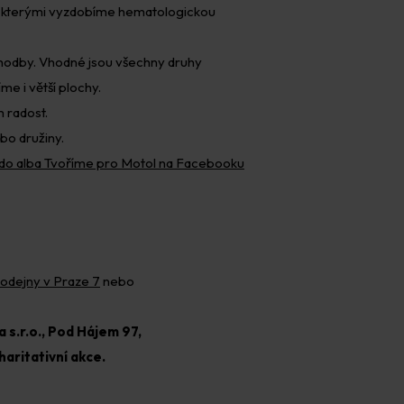
y, kterými vyzdobíme hematologickou
chodby. Vhodné jsou všechny druhy
e i větší plochy.
 radost.
ebo družiny.
 do alba Tvoříme pro Motol na Facebooku
rodejny v Praze 7
nebo
 s.r.o., Pod Hájem 97,
haritativní akce.