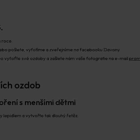
.
m roce.
ebo pošlete, vyfotíme a zveřejníme na facebooku Davony
bo vyfoťte své ozdoby a zašlete nám vaše fotografie na e-mail
prom
čních ozdob
oření s menšími dětmi
 lepidlem a vytvořte tak dlouhý řetěz.