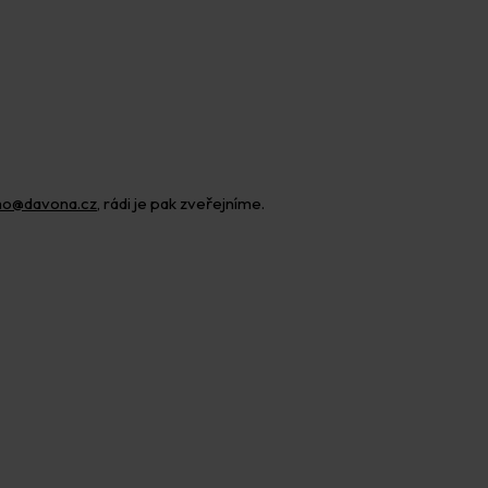
o@davona.cz
, rádi je pak zveřejníme.