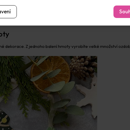
avení
Souh
oty
é dekorace. Z jednoho balení hmoty vyrobíte velké množství ozdob. 