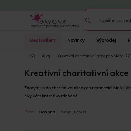
Přejít
na
obsah
Bestsellery
Novinky
Výprodej
P
Domů
Blog
Kreativní charitativní akce pro Motol 2
Kreativní charitativní akce
Zapojte se do charitativní akce pro nemocnici Motol, kt
díky vám krásně vyzdobená.
Davona
5 minut čtení