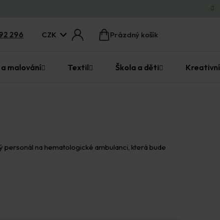
CZK
92 296
Prázdný košík
Nákupní
košík
 a malování
Textil
Škola a děti
Kreativní
tavý personál na hematologické ambulanci, která bude