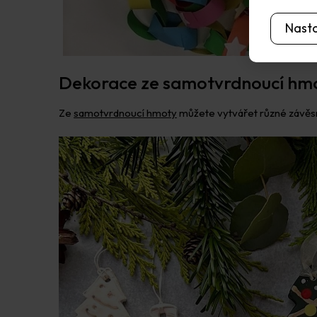
Nast
Dekorace ze samotvrdnoucí hm
Ze
samotvrdnoucí hmoty
můžete vytvářet různé závěsn