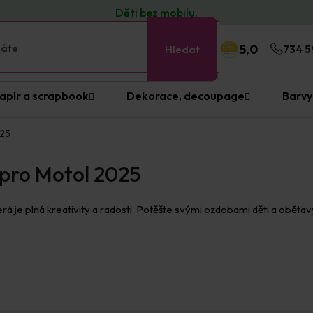
Děti bez
mobilu
.
5,0
Hledat
734 5
apír a scrapbook
Dekorace, decoupage
Barvy
025
 pro Motol 2025
erá je plná kreativity a radosti. Potěšte svými ozdobami děti a obě