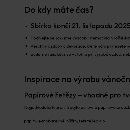
Do kdy máte čas?
Sbírka končí 21. listopadu 2025
Podívejte se, jak jsme vyzdobili nemocnici v loňské
Všechny ozdoby a dekorace, které nám přinesete n
Budeme rádi, když se vyfotíte při výrobě ozdob, ne
Inspirace na výrobu váno
Papírové řetězy
–
vhodné pro tv
Nejjednodušší tvoření. Spojte barevné papírové proužky
papíry jednobarevné
,
nůžky
,
tekuté lepidlo