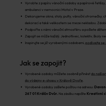
Vyrobte z papíru vánoční ozdoby a papírové řetěz
ambulanci v nemocnici Motol v Praze.
Dekorujeme okna, stoly, pulty, vánoční stromečky, 
dekorací a také velikostem se meze nekladou. Zdobím
Podpořte s námi vánoční atmosféru a pošlete dětem
Zapojit se může každý. Jednotlivec, kolektiv, školy n
Inspirujte se již vyrobenými ozdobami,
podívejte se
Jak se zapojit?
Vyrobené ozdoby můžete osobně přinést
do naší p
do výdejny e-shopu v Králově Dvoře
.
Vyrobené ozdoby zašlete poštou na adresu:
Davona
267 01 Králův Dvůr.
Na zásilku napište
Kreativní c