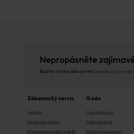
Z
á
p
a
t
í
Nepropásněte zajímavé
Buďte u toho jako první!
Zadejte svůj e-mail a
Zákaznický servis
O nás
Kontakt
O společnosti
Sledování zásilky
Velkoobchod
Prodejna a osobní odběr
Dárkové poukazy