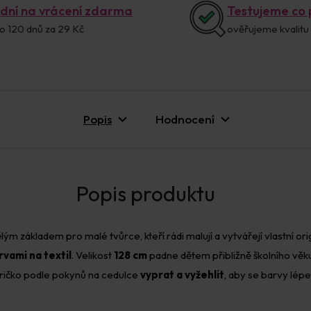
 dní na vrácení zdarma
Testujeme co
o 120 dnů za 29 Kč
ověřujeme kvalitu
Popis
Hodnocení
lým základem pro malé tvůrce, kteří rádi malují a vytvářejí vlastní ori
rvami na textil
. Velikost
128 cm
padne dětem přibližně školního věku.
ričko podle pokynů na cedulce
vyprat a vyžehlit
, aby se barvy lépe