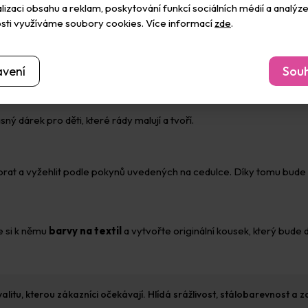
izaci obsahu a reklam, poskytování funkcí sociálních médií a analýze
sti využíváme soubory cookies. Více informací
zde
.
 jsou přibližně
36 cm na šířku
a
50 cm na délku
.
avení
Souh
ný dárek pro děti, které rády malují a tvoří.
t a vyžehlit podle pokynů uvedených na cedulce. Díky tomu bude p
e si k němu
barvy na textil
a vytvořte originální kousek, který bude dě
kvalitu, kterou zákazníci očekávají. Hlídá srážlivost, stálobarevnost 