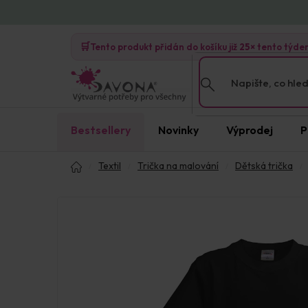
Přejít
na
🛒
obsah
Tento produkt přidán do košíku již
25×
tento týde
Bestsellery
Novinky
Výprodej
P
Domů
Textil
Trička na malování
Dětská trička