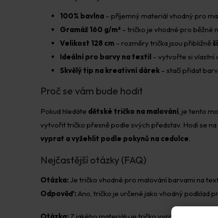
100% bavlna
– příjemný materiál vhodný pro malo
Gramáž 160 g/m²
– tričko je vhodné pro běžné no
Velikost 128 cm
– rozměry trička jsou přibližně
š
Ideální pro barvy na textil
– vytvořte si vlastní
Skvělý tip na kreativní dárek
– stačí přidat barv
Proč se vám bude hodit
Pokud hledáte
dětské tričko na malování
, je tento 
vytvořit tričko přesně podle svých představ. Hodí se na
vyprat a vyžehlit podle pokynů na cedulce
.
Nejčastější otázky (FAQ)
Otázka:
Je tričko vhodné pro malování barvami na text
Odpověď:
Ano, tričko je určené jako vhodný podklad p
Otázka:
Z jakého materiálu je tričko vyrobené?