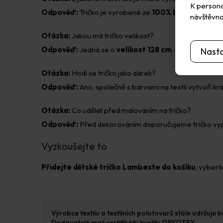
K personal
Odpověď:
Tričko je vyrobené ze
100% bavlny
.
návštěvno
Otázka:
Jakou má tričko velikost?
Odpověď:
Jedná se o
velikost 128 cm
. Rozměry trička
Nast
Otázka:
Hodí se tričko jako dárek?
Odpověď:
Ano, společně s barvami na textil vytvoří krás
Otázka:
Co udělat před malováním na tričko?
Odpověď:
Před dekorováním doporučujeme tričko vypra
Vyzkoušejte to
Přidejte dětské tričko Lambeste do košíku
, vybert
Výrobce textilu a textilních polotovarů stále udržuje 
Dodavatelé mají certifikáty kvality OEKOTEX.