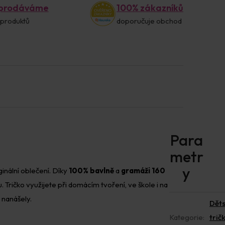
 prodáváme
100% zákazníků
 produktů
doporučuje obchod
ginální oblečení. Díky
100% bavlně
a
gramáži 160
 Tričko využijete při domácím tvoření, ve škole i na
 nanášely.
Dět
Kategorie
:
trič