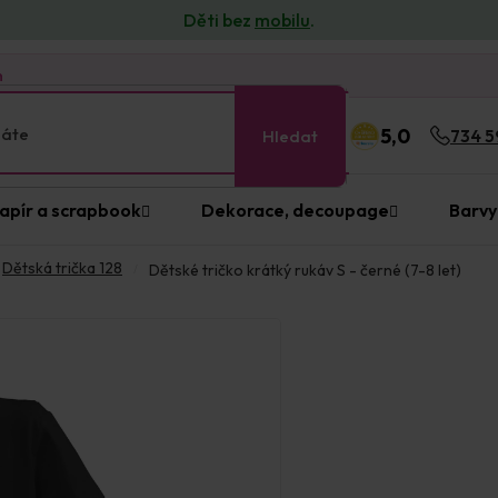
Děti bez
mobilu
.
n
5,0
Hledat
734 5
apír a scrapbook
Dekorace, decoupage
Barvy
Dětská trička 128
Dětské tričko krátký rukáv S - černé (7-8 let)
Prodejna Praha