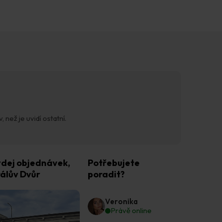
 než je uvidí ostatní.
dej objednávek,
Potřebujete
álův Dvůr
poradit?
Veronika
Právě online