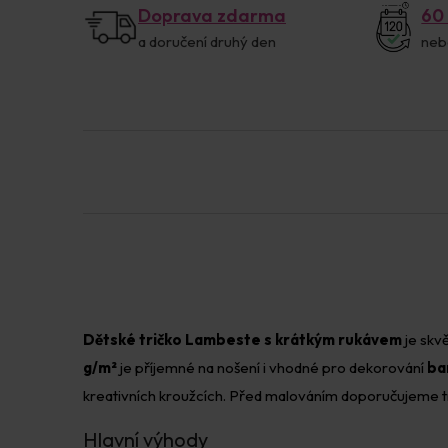
Doprava zdarma
60
a doručení druhý den
neb
Dětské tričko Lambeste s krátkým rukávem
je skvě
g/m²
je příjemné na nošení i vhodné pro dekorování
ba
kreativních kroužcích. Před malováním doporučujeme t
Hlavní výhody