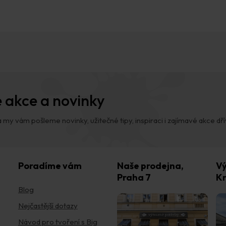
 akce a novinky
 my vám pošleme novinky, užitečné tipy, inspiraci i zajímavé akce dřív,
Poradíme vám
Naše prodejna,
Vý
Praha 7
Kr
Blog
Nejčastější dotazy
Návod pro tvoření s Big