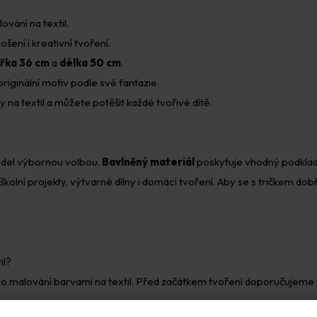
vání na textil.
šení i kreativní tvoření.
ířka 36 cm
a
délka 50 cm
.
 originální motiv podle své fantazie.
y na textil a můžete potěšit každé tvořivé dítě.
model výbornou volbou.
Bavlněný materiál
poskytuje vhodný podklad 
 školní projekty, výtvarné dílny i domácí tvoření. Aby se s tričkem 
il?
ro malování barvami na textil. Před začátkem tvoření doporučujeme t