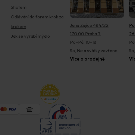
Shotem
Odlévání do forem krok za
Jana Zajíce 484/22,
Po
krokem
170 00 Praha 7
26
Jak se vyrábí mýdlo
Po–Pá, 10–18
Po
So, Ne a svátky zavřeno.
So
Více o prodejně
Ví