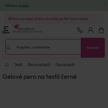
Přejít
Děti bez
mobilu
.
na
obsah
🛒
Tento produkt přidán do košíku již
15×
tento týden
Nákup
košík
Hledat
Domů
Textil
Barvy na textil
Fixy na textil
Gelové pero na textil černé