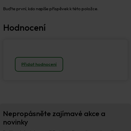
Buďte první, kdo napíše příspěvek k této položce.
Přidat hodnocení
Z
Nepropásněte zajímavé akce a
á
p
novinky
a