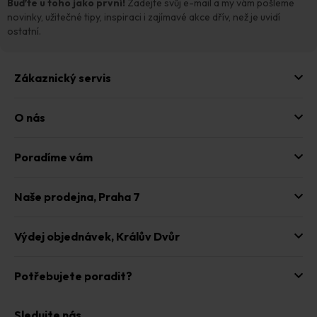
t
Buďte u toho jako první!
Zadejte svůj e-mail a my vám pošleme
í
novinky, užitečné tipy, inspiraci i zajímavé akce dřív, než je uvidí
ostatní.
Zákaznický servis
O nás
Poradíme vám
Naše prodejna,
Praha 7
Výdej objednávek,
Králův Dvůr
Potřebujete poradit?
Sledujte nás