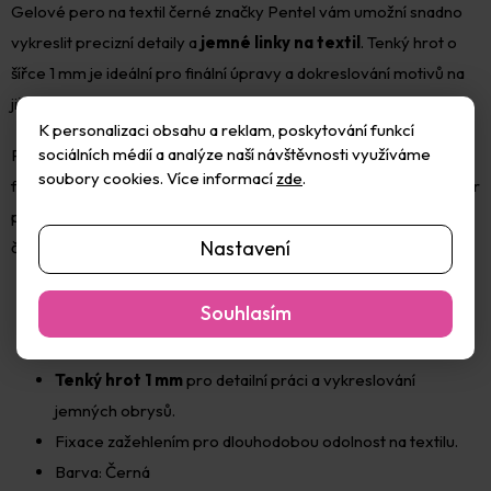
Gelové pero na textil černé značky Pentel vám umožní snadno
vykreslit precizní detaily a
jemné linky na textil
. Tenký hrot o
šířce 1 mm je ideální pro finální úpravy a dokreslování motivů na
již zaschlé textilní malby.
K personalizaci obsahu a reklam, poskytování funkcí
sociálních médií a analýze naší návštěvnosti využíváme
Pro zajištění trvanlivosti a odolnosti při praní se výsledný motiv
soubory cookies. Více informací
zde
.
fixuje zažehlením. Pokud plánujete pero použít pro tvorbu kontur
před samotným vybarvováním, je nutné linky nejprve zažehlit,
Nastavení
čímž zabráníte jejich rozpíjení v následně nanášených barev.
Souhlasím
Tenký hrot 1 mm
pro detailní práci a vykreslování
jemných obrysů.
Fixace zažehlením pro dlouhodobou odolnost na textilu.
Barva: Černá