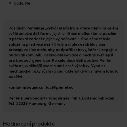
Sada: Ne
Posláním Pentelu je „vytvářet nástroje, které lidem na celém
světě umožní dát formu jejich vnitřním myšlenkám a pocitům
a pěstovat radost z jejich vyjadřování“. Společnost byla
založena před více než 70 lety a stále se řídí hlavními
principy zakladatele, aby podpořili sebevyjádření, zapojili a
budovali komunitu, oslavovali inovace a nechali svět lepší
pro budoucí generace. Po celá desetiletí dodává Pentel
světu nejkvalitnější psací a umělecké výrobky. Vynález
mechanické tužky zůstává charakteristickým znakem tohoto
odvětví.
kontaktní údaje: contact@pentel.eu
Pentel Buerobedarf-Handelsges. mbH, Lademannbogen
143, 22339 Hamburg, Germany
Hodnocení produktu