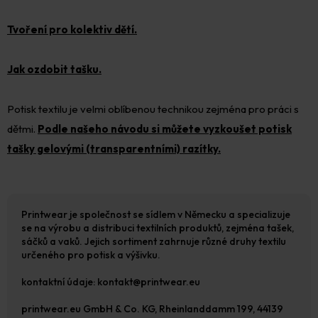
Tvoření pro kolektiv dětí.
Jak ozdobit tašku.
Potisk textilu je velmi oblíbenou technikou zejména pro práci s
dětmi.
Podle našeho návodu si můžete vyzkoušet potisk
tašky gelovými (transparentními) razítky.
Printwear je společnost se sídlem v Německu a specializuje
se na výrobu a distribuci textilních produktů, zejména tašek,
sáčků a vaků.
Jejich sortiment zahrnuje různé druhy textilu
určeného pro potisk a výšivku
.
kontaktní údaje: kontakt@printwear.eu
printwear.eu GmbH & Co. KG, Rheinlanddamm 199, 44139