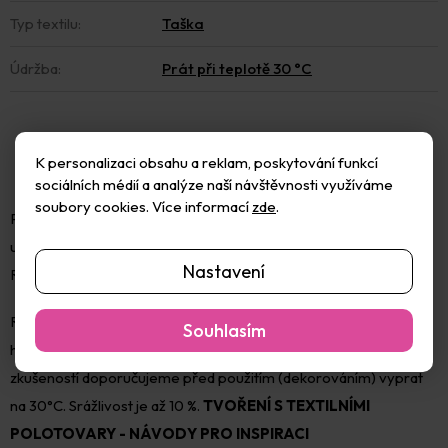
Typ textilu
:
Taška
Údržba
:
Prát při teplotě 30 °C
K personalizaci obsahu a reklam, poskytování funkcí
sociálních médií a analýze naší návštěvnosti využíváme
soubory cookies. Více informací
zde
.
Plátěná bavlněná taška s dlouhým uchem na dekoraci pomocí
ubrousků nebo na malování barvami na textil. Délka ucha 68cm.
Nastavení
Rozměry jsou orientační a mohou se lišit dle aktuální dodávky.
Rozměr cca 42x38 cm. Materiál 100 % bavlna s plošnou
Souhlasím
hmotností 140g/m2. Výrobce uvádí, že sáček nelze prát, ale dle
zkušeností doporučujeme před použitím (dekorováním) vyprat
na 30°C. Srážlivost je až 10 %.
TVOŘENÍ S TEXTILNÍMI
POLOTOVARY - NÁVODY PRO INSPIRACI