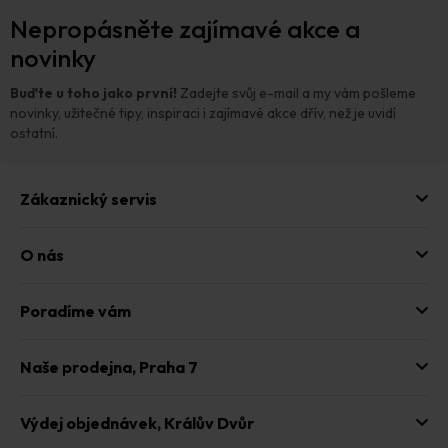
Z
Nepropásněte zajímavé akce a
á
p
novinky
a
t
Buďte u toho jako první!
Zadejte svůj e-mail a my vám pošleme
í
novinky, užitečné tipy, inspiraci i zajímavé akce dřív, než je uvidí
ostatní.
Zákaznický servis
O nás
Poradíme vám
Naše prodejna,
Praha 7
Výdej objednávek,
Králův Dvůr