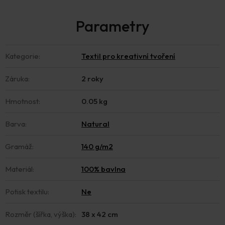
Kategorie
:
Textil pro kreativní tvoření
Záruka
:
2 roky
Hmotnost
:
0.05 kg
Barva
:
Natural
Gramáž
:
140 g/m2
Materiál
:
100% bavlna
Potisk textilu
:
Ne
Rozměr (šířka, výška)
:
38 x 42 cm