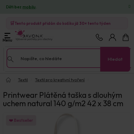
Přejít
Děti bez
mobilu
.
na
obsah
🛒
Tento produkt přidán do košíku již
30×
tento týden
Nákup
košík
Hledat
Domů
Textil
Textil pro kreativní tvoření
Printwear Plátěná taška s dlouhým
uchem natural 140 g/m2 42 x 38 cm
❤️ Bestseller