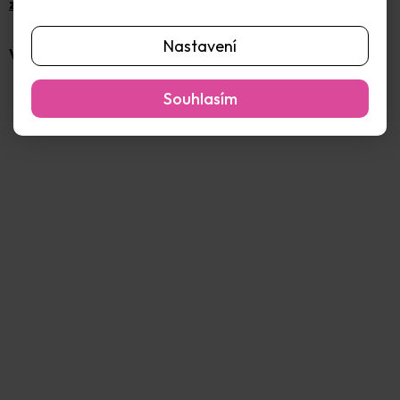
zvířátek z kartonu
.
Nastavení
V ČEM JE PAPÍR
Souhlasím
Přidat hodnocení