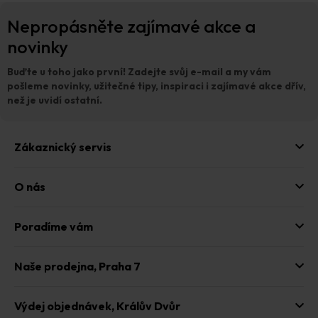
Z
Nepropásněte zajímavé akce a
á
p
novinky
a
t
Buďte u toho jako první!
Zadejte svůj e-mail a my vám
í
pošleme novinky, užitečné tipy, inspiraci i zajímavé akce dřív,
než je uvidí ostatní.
Zákaznický servis
O nás
Poradíme vám
Naše prodejna,
Praha 7
Výdej objednávek,
Králův Dvůr