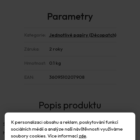
Kategorie
:
Jednotlivé papíry (Décopatch)
Záruka
:
2 roky
Hmotnost
:
0.1 kg
EAN
:
3609510207908
K personalizaci obsahu a reklam, poskytování funkcí
Speciální papír na decoupage, rozměr listu 30x40cm. Papír je
sociálních médií a analýze naší návštěvnosti využíváme
hodně krycí, ale ne stoprocentně. Je vhodný na dekorování
soubory cookies. Více informací
zde
.