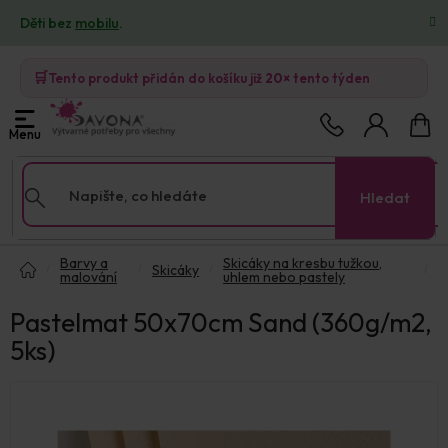
Přejít
Děti bez
mobilu
.
na
obsah
🛒
Tento produkt přidán do košíku již
20×
tento týden
Nákup
košík
Hledat
Domů
Barvy a
Skicáky na kresbu tužkou,
Skicáky
malování
uhlem nebo pastely
Pastelmat 50x70cm Sand (360g/m2,
5ks)