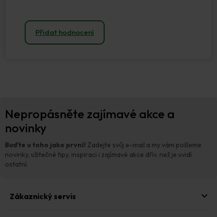
Přidat hodnocení
Z
Nepropásněte zajímavé akce a
á
p
novinky
a
t
Buďte u toho jako první!
Zadejte svůj e-mail a my vám pošleme
í
novinky, užitečné tipy, inspiraci i zajímavé akce dřív, než je uvidí
ostatní.
Zákaznický servis