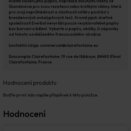
kvalitě složení jeho papírů, například dlouhými vlákny ze
Skandinávie pro svou rezistenci nebo krátkými vlákny, která
pro svoji neprůhlednost a vlastnosti nátěru pochází z
bresilienových eukalyptových lesů. Kromě jejich dceřiné
společnosti Everbal nevyrábí pouze recyklovatelné papíry
bez barvení a bělení. Vyberte si papíry, obálky, či zápisníky
od tohoto osvědčeného francouzského výrobce.
kontaktní údaje: commercial@clairefontaine.eu
Exacompta Clairefontaine, 19 rue de l’Abbaye, 88480 Etival
Clairefontaine, France
Hodnocení produktu
Buďte první, kdo napíše příspěvek k této položce.