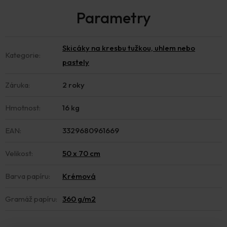
Skicáky na kresbu tužkou, uhlem nebo
Kategorie
:
pastely
Záruka
:
2 roky
Hmotnost
:
16 kg
EAN
:
3329680961669
Velikost
:
50 x 70 cm
Barva papíru
:
Krémová
Gramáž papíru
:
360 g/m2