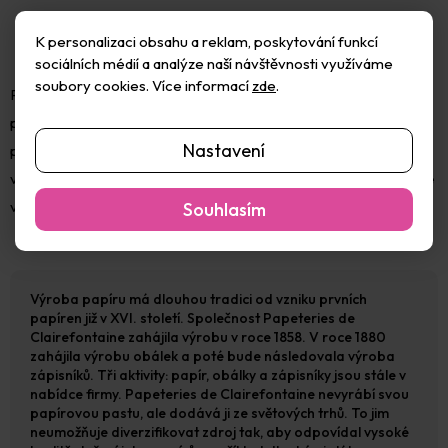
K personalizaci obsahu a reklam, poskytování funkcí
sociálních médií a analýze naší návštěvnosti využíváme
soubory cookies. Více informací
zde
.
Pastelmat je vyroben z jemných částic korku a poskytuje drsný
povrch s jemným zrnem. Tento povrch zajišťuje lepší přilnavost
Nastavení
pigmentu a zadržuje pastelové barvy bez potřeby fixování mezi
vrstvami, což umožňuje dosáhnout jemných detailů. Pastelmat je
ve
Souhlasím
Výroba papíru má dlouhou tradici od vzniku prvních
papíren již v XVI. století. Společnost Papeteries de
Clairefontaine zahájila výrobu v roce 1858. V roce 1880
zahájila výrobu obálek a poté bude následovala výroba
zápisníků. Tři aktivity: papír, obálky a zápisníky jsou stále v
nabídce firmy. Papeteries de Clairefontaine nevyrábí svou
papírovou pastu, ale dodává ji ze světových trhů. To jim
neumožňuje diverzifikovat zdroj tak, aby odpovídal vysoké