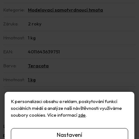
Kategorie
:
Modelovací samotvrdnoucí hmota
Záruka
:
2 roky
Hmotnost
:
1 kg
EAN
:
4011643639751
Barva
:
Teracota
Hmotnost
:
1 kg
K personalizaci obsahu a reklam, poskytování funkcí
sociálních médií a analýze naší návštěvnosti využíváme
soubory cookies. Více informací
zde
.
Lehká měkká modelovací hmota pro děti i dospělé. Je okamžitě
Nastavení
připravena k použití. Praskliny na površích lze vyhladit trochou