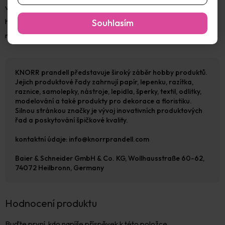
vody. Vytvarovaný předmět nechejte schnout minimálně 36
hodin v závislosti na velikosti. Po zaschnutí lze hotový model
Souhlasím
natřít akr
KNORR prandell představuje široký záběr hobby produktů.
Jejich produktové řady zahrnují papír, lepenku, razítka,
raznice, samolepky, nástroje, lepidla, šperky, textil, odlitky,
modelování a také produkty pro dekorace a floristiku.
Silnou stránkou značky je vývoj inovativních produktových
řad a poskytování špičkové kvality.
kontaktní údaje: info@knorrprandell.com
Baier & Schneider GmbH & Co. KG, Wollhausstraße 60-62,
74072 Heilbronn, Germany
Hodnocení produktu
Buďte první, kdo napíše příspěvek k této položce.