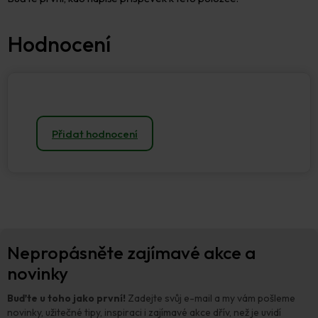
Přidat hodnocení
Z
Nepropásněte zajímavé akce a
á
p
novinky
a
t
Buďte u toho jako první!
Zadejte svůj e-mail a my vám pošleme
í
novinky, užitečné tipy, inspiraci i zajímavé akce dřív, než je uvidí