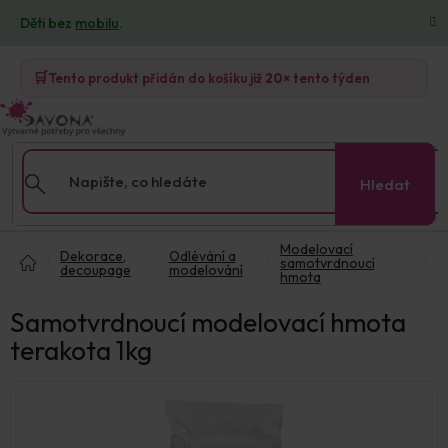
Přejít
Děti bez
mobilu
.
na
obsah
🛒
Tento produkt přidán do košíku již
20×
tento týden
Hledat
Domů
Modelovací
Dekorace,
Odlévání a
samotvrdnoucí
decoupage
modelování
hmota
Samotvrdnoucí modelovací hmota
terakota 1kg