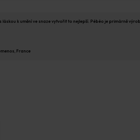
s láskou k umění ve snaze vytvořit to nejlepší. Pébéo je primárně výro
Gémenos, France