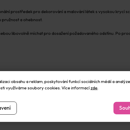
sionální prostředek pro dekorování a malování látek s vysokou krycí s
 pružnost a ohebnost.
i sebou libovolně míchat pro dosažení požadovaného odstínu. Po pro
izaci obsahu a reklam, poskytování funkcí sociálních médií a analýze
sti využíváme soubory cookies. Více informací
zde
.
avení
Souh