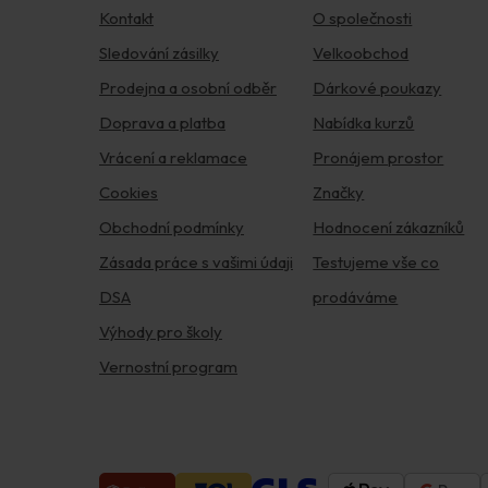
Kontakt
O společnosti
Sledování zásilky
Velkoobchod
Prodejna a osobní odběr
Dárkové poukazy
Doprava a platba
Nabídka kurzů
Vrácení a reklamace
Pronájem prostor
Cookies
Značky
Obchodní podmínky
Hodnocení zákazníků
Zásada práce s vašimi údaji
Testujeme vše co
DSA
prodáváme
Výhody pro školy
Vernostní program