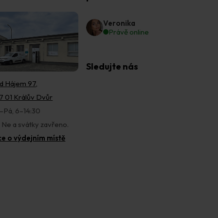
Veronika
Právě online
Sledujte nás
d Hájem 97,
7 01 Králův Dvůr
–Pá, 6–14:30
, Ne a svátky zavřeno.
ce o výdejním místě