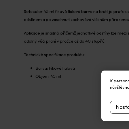
Setacolor 45 ml fíková fialová barva na textil je profe
odstínem a po zaschnutí zachovává vláknům přirozenou
Aplikace je snadná, přičemž jednotlivé odstíny lze mez
odolný vůči praní v pračce až do 40 stupňů.
Technické specifikace produktu:
Barva: Fíková fialová
Objem: 45 ml
K personal
návštěvno
Nast