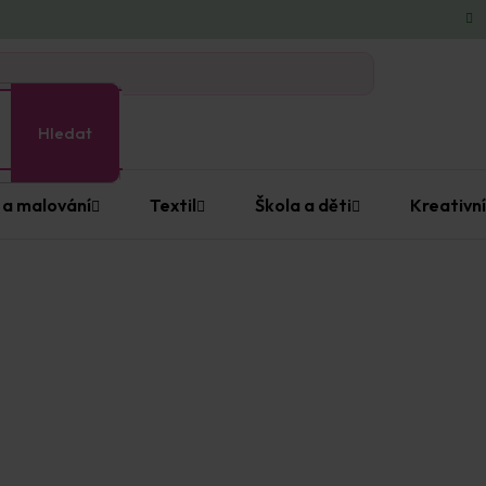
Hledat
 a malování
Textil
Škola a děti
Kreativní