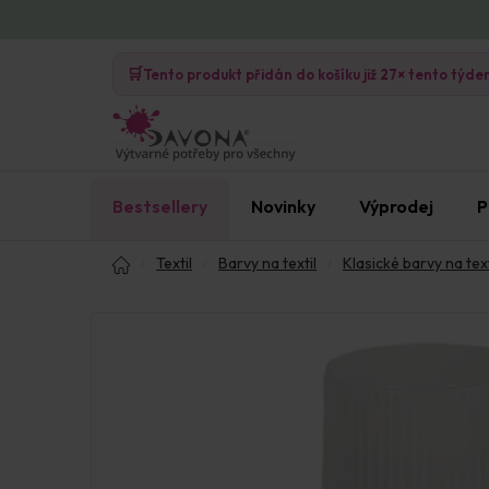
Přejít
na
🛒
obsah
Tento produkt přidán do košíku již
27×
tento týde
Bestsellery
Novinky
Výprodej
P
Domů
Textil
Barvy na textil
Klasické barvy na text