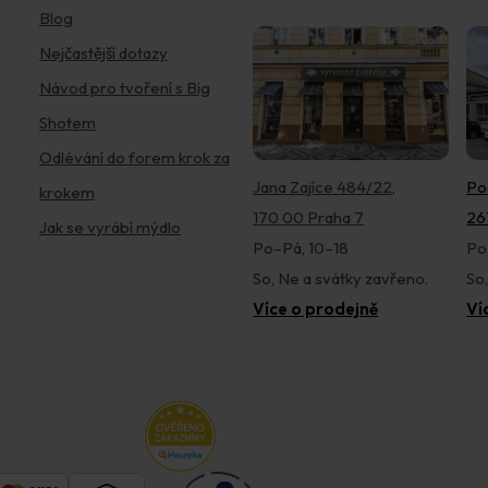
Blog
Nejčastější dotazy
Návod pro tvoření s Big
Shotem
Odlévání do forem krok za
Jana Zajíce 484/22,
Po
krokem
170 00 Praha 7
26
Jak se vyrábí mýdlo
Po–Pá, 10–18
Po
So, Ne a svátky zavřeno.
So
Více o prodejně
Ví