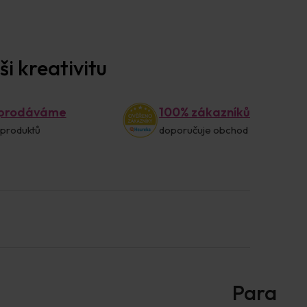
i kreativitu
 prodáváme
100% zákazníků
 produktů
doporučuje obchod