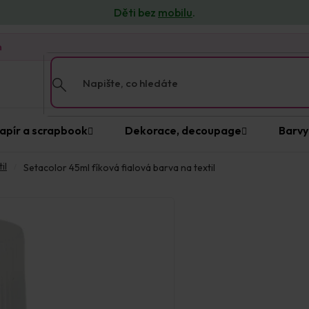
Děti bez
mobilu
.
n
apír a scrapbook
Dekorace, decoupage
Barvy
il
Setacolor 45ml fíková fialová barva na textil