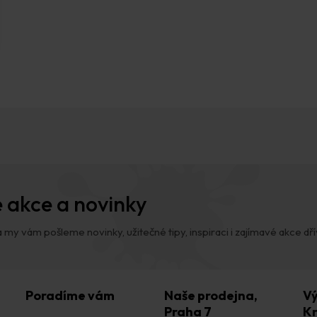
 akce a novinky
 my vám pošleme novinky, užitečné tipy, inspiraci i zajímavé akce dřív,
Poradíme vám
Naše prodejna,
Vý
Praha 7
Kr