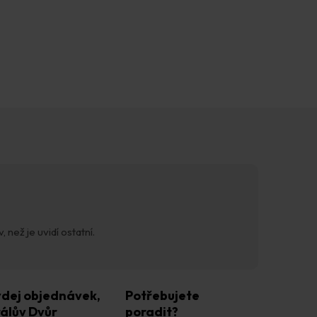
 než je uvidí ostatní.
dej objednávek,
Potřebujete
álův Dvůr
poradit?