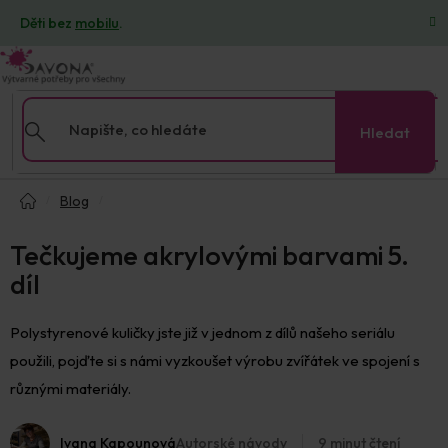
Přejít
Děti bez
mobilu
.
na
obsah
Hledat
Domů
Blog
Tečkujeme akrylovými barvami 5.
díl
Polystyrenové kuličky jste již v jednom z dílů našeho seriálu
použili, pojďte si s námi vyzkoušet výrobu zvířátek ve spojení s
různými materiály.
Ivana Kapounová
Autorské návody
9 minut čtení