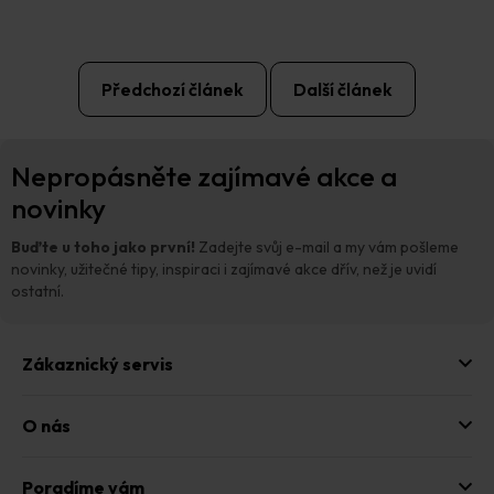
Předchozí článek
Další článek
Z
Nepropásněte zajímavé akce a
á
p
novinky
a
t
Buďte u toho jako první!
Zadejte svůj e-mail a my vám pošleme
í
novinky, užitečné tipy, inspiraci i zajímavé akce dřív, než je uvidí
ostatní.
Zákaznický servis
O nás
Poradíme vám