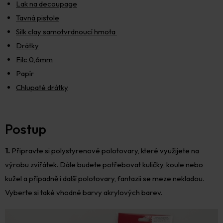
Lak na decoupage
Tavná pistole
Silk clay samotvrdnoucí hmota
Drátky
Filc 0,6mm
Papír
Chlupaté drátky
Postup
1.
Připravte si polystyrenové polotovary, které využijete na
výrobu zvířátek. Dále budete potřebovat kuličky, koule nebo
kužel a případně i další polotovary, fantazii se meze nekladou.
Vyberte si také vhodné barvy akrylových barev.