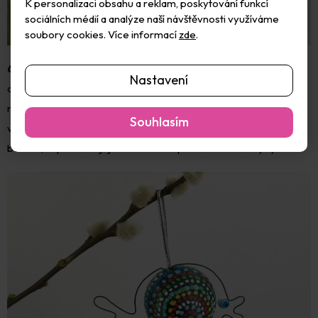
K personalizaci obsahu a reklam, poskytování funkcí
sociálních médií a analýze naší návštěvnosti využíváme
soubory cookies. Více informací
zde
.
6.
Rybičku vyrobíte z polystyrenové kuličky, kterou natřete
Nastavení
akrylovou barvou a natečkujete. Z drátku vytvořte obrys - tělo
rybičky a konce drátků zapíchněte do polystyrenu. Oko
Souhlasím
vymodelujte ze samotvrdnoucí hmoty a namalujte ho akrylovou
barvou, napíchněte jej na drátek a zapíchněte do těla ryby.